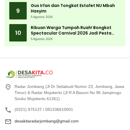
Gus Irfan dan Tongkat Estafet NU Mbah
9
Hasyim
5 Agustus 2026
Ribuan Warga Tumpah Ruah! Bongkot
10
Spectacular Carnival 2026 Jadi Pesta
Kemerdekaan Terbesar di Peterongan
5 Agustus 2026
Radar Jombang (Jl Dr Setiabudi Nomor 23, Jombang, Jawa
Timur) & Radar Mojokerto (Jl R A Basuni No 96 Jampirogo
Sooko Mojokerto 61361)
(0321) 875137 / 081336610001
desakitaradarjombang@gmail.com