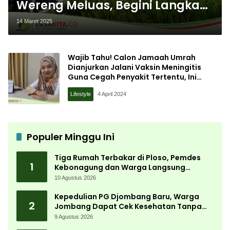
Wereng Meluas, Begini Langkah
Pemdes Gedangan Mojowarno
14 Maret 2025
Jombang
Wajib Tahu! Calon Jamaah Umrah
Dianjurkan Jalani Vaksin Meningitis
Guna Cegah Penyakit Tertentu, Ini
Penjelasan Dokter RSI Jombang
Lifestyle
4 April 2024
Populer Minggu Ini
Tiga Rumah Terbakar di Ploso, Pemdes
1
Kebonagung dan Warga Langsung
Bergerak Bantu Korban
10 Agustus 2026
Kepedulian PG Djombang Baru, Warga
2
Jombang Dapat Cek Kesehatan Tanpa
Biaya
9 Agustus 2026