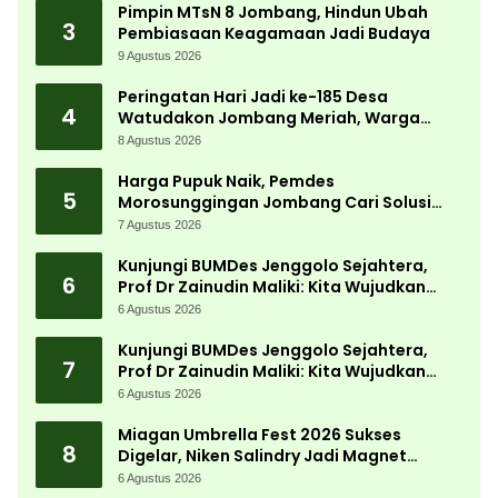
Pimpin MTsN 8 Jombang, Hindun Ubah
3
Pembiasaan Keagamaan Jadi Budaya
9 Agustus 2026
Peringatan Hari Jadi ke-185 Desa
4
Watudakon Jombang Meriah, Warga
Tumpek Blek Padati Karnaval Budaya
8 Agustus 2026
Harga Pupuk Naik, Pemdes
5
Morosunggingan Jombang Cari Solusi
Lewat Kajian Akademik
7 Agustus 2026
Kunjungi BUMDes Jenggolo Sejahtera,
6
Prof Dr Zainudin Maliki: Kita Wujudkan
Kemandirian Ekonomi dengan Potensi
6 Agustus 2026
Desa
Kunjungi BUMDes Jenggolo Sejahtera,
7
Prof Dr Zainudin Maliki: Kita Wujudkan
Kemandirian Ekonomi dengan Potensi
6 Agustus 2026
Desa
Miagan Umbrella Fest 2026 Sukses
8
Digelar, Niken Salindry Jadi Magnet
Ribuan Pengunjung
6 Agustus 2026