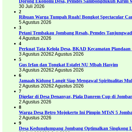
Dorong Ekonomi Desa, Pemdes Sambongdukuh Kirim
30 Juli 2026
2
Ribuan Warga Tumpah Ruah! Bongkot Spectacular Carn
5 Agustus 2026
3
Petani Tembakau Jombang Resah, Pemdes Tanjungwadu
4 Agustus 2026
4
Perkuat Tata Kelola Desa, BKAD Kecamatan Plandaan 
3 Agustus 2026
2 Agustus 2026
5
Gus Irfan dan Tongkat Estafet NU Mbah Hasyim
3 Agustus 2026
2 Agustus 2026
6
Jamaah Kidung Langit Siap Mengawal Spiritualitas M
2 Agustus 2026
2 Agustus 2026
7
Digelar di Desa Denanyar, Piala Danrem Cup di Jomban
2 Agustus 2026
8
Warga Desa Betro Mojokerto Ini Pimpin MTsN 5 Jomb
2 Agustus 2026
9
Desa Kedunglumpang Jombang Optimalkan Singkong Lo