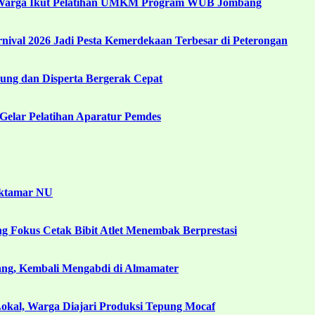
 Warga Ikut Pelatihan UMKM Program WUB Jombang
ival 2026 Jadi Pesta Kemerdekaan Terbesar di Peterongan
ng dan Disperta Bergerak Cepat
Gelar Pelatihan Aparatur Pemdes
uktamar NU
g Fokus Cetak Bibit Atlet Menembak Berprestasi
ang, Kembali Mengabdi di Almamater
kal, Warga Diajari Produksi Tepung Mocaf