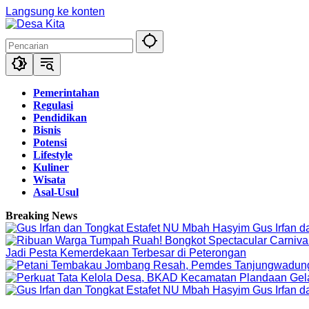
Langsung ke konten
Pemerintahan
Regulasi
Pendidikan
Bisnis
Potensi
Lifestyle
Kuliner
Wisata
Asal-Usul
Breaking News
Gus Irfan 
Jadi Pesta Kemerdekaan Terbesar di Peterongan
Gus Irfan 