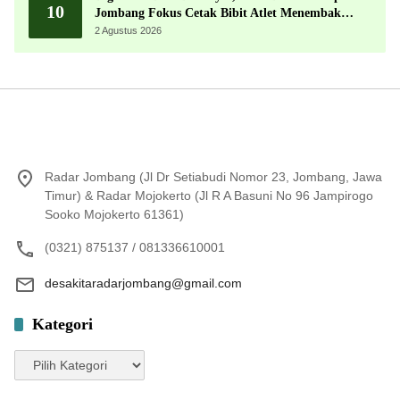
10
Jombang Fokus Cetak Bibit Atlet Menembak
Berprestasi
2 Agustus 2026
Radar Jombang (Jl Dr Setiabudi Nomor 23, Jombang, Jawa
Timur) & Radar Mojokerto (Jl R A Basuni No 96 Jampirogo
Sooko Mojokerto 61361)
(0321) 875137 / 081336610001
desakitaradarjombang@gmail.com
Kategori
Kategori