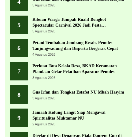
4
5 Agustus 2026
Ribuan Warga Tumpah Ruah! Bongkot
5
Spectacular Carnival 2026 Jadi Pesta
Kemerdekaan Terbesar di Peterongan
5 Agustus 2026
Petani Tembakau Jombang Resah, Pemdes
6
Tanjungwadung dan Disperta Bergerak Cepat
4 Agustus 2026
Perkuat Tata Kelola Desa, BKAD Kecamatan
7
Plandaan Gelar Pelatihan Aparatur Pemdes
3 Agustus 2026
Gus Irfan dan Tongkat Estafet NU Mbah Hasyim
8
3 Agustus 2026
Jamaah Kidung Langit Siap Mengawal
9
Spiritualitas Muktamar NU
2 Agustus 2026
Digelar di Desa Denanyar, Piala Danrem Cup di