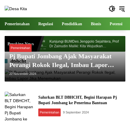
Langsung
ke
konten
Pemerintahan
Regulasi
Pendidikan
Bisnis
Potensi
orosunggingan
Kunjungi BUMDes Jenggolo Sejahtera, Prof
Breaking News
jian Akademik
Dr Zainudin Maliki: Kita Wujudkan
Pemerintahan
Kemandirian Ekonomi dengan Potensi Desa
Pj Bupati Jombang Ajak Masyarakat
dbhcht
Perangi Rokok Ilegal, Imbau Lapor
Jika Menemukan
22 November 2024
Salurkan BLT DBHCHT, Begini Harapan Pj
Bupati Jombang ke Penerima Bantuan
Pemerintahan
9 September 2024