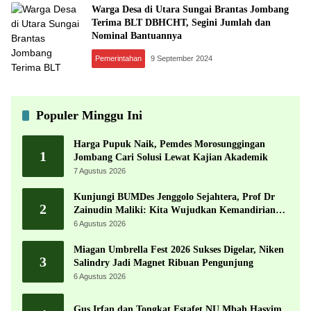
Warga Desa di Utara Sungai Brantas Jombang
Terima BLT DBHCHT, Segini Jumlah dan
Nominal Bantuannya
Pemerintahan
9 September 2024
Populer Minggu Ini
Harga Pupuk Naik, Pemdes Morosunggingan
1
Jombang Cari Solusi Lewat Kajian Akademik
7 Agustus 2026
Kunjungi BUMDes Jenggolo Sejahtera, Prof Dr
2
Zainudin Maliki: Kita Wujudkan Kemandirian
Ekonomi dengan Potensi Desa
6 Agustus 2026
Miagan Umbrella Fest 2026 Sukses Digelar, Niken
3
Salindry Jadi Magnet Ribuan Pengunjung
6 Agustus 2026
Gus Irfan dan Tongkat Estafet NU Mbah Hasyim