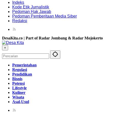
Indeks
Kode Etik Jurnalistik
Pedoman Hak Jawab
Pedoman Pemberitaan Media Siber
Redaksi
DesaKita.co | Part of Radar Jombang & Radar Mojokerto
×
Pemerintahan
Regulasi
Pendidikan
Bisnis
Potensi
Lifestyle
Kuliner
Wisata
Asal-Usul