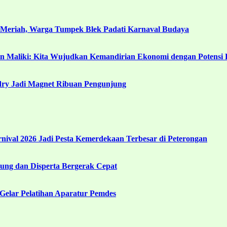
 Meriah, Warga Tumpek Blek Padati Karnaval Budaya
in Maliki: Kita Wujudkan Kemandirian Ekonomi dengan Potensi 
ndry Jadi Magnet Ribuan Pengunjung
ival 2026 Jadi Pesta Kemerdekaan Terbesar di Peterongan
ng dan Disperta Bergerak Cepat
Gelar Pelatihan Aparatur Pemdes