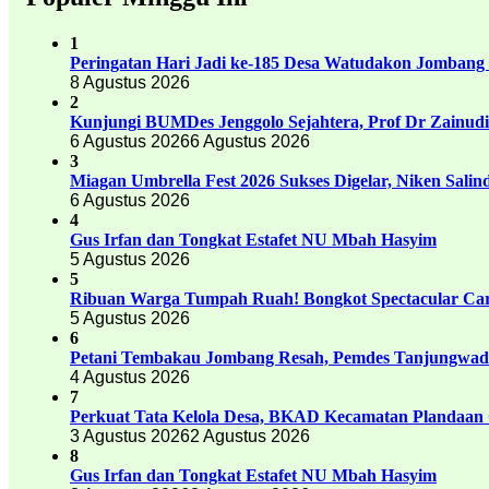
1
Peringatan Hari Jadi ke-185 Desa Watudakon Jombang
8 Agustus 2026
2
Kunjungi BUMDes Jenggolo Sejahtera, Prof Dr Zainud
6 Agustus 2026
6 Agustus 2026
3
Miagan Umbrella Fest 2026 Sukses Digelar, Niken Sali
6 Agustus 2026
4
Gus Irfan dan Tongkat Estafet NU Mbah Hasyim
5 Agustus 2026
5
Ribuan Warga Tumpah Ruah! Bongkot Spectacular Carn
5 Agustus 2026
6
Petani Tembakau Jombang Resah, Pemdes Tanjungwadu
4 Agustus 2026
7
Perkuat Tata Kelola Desa, BKAD Kecamatan Plandaan 
3 Agustus 2026
2 Agustus 2026
8
Gus Irfan dan Tongkat Estafet NU Mbah Hasyim