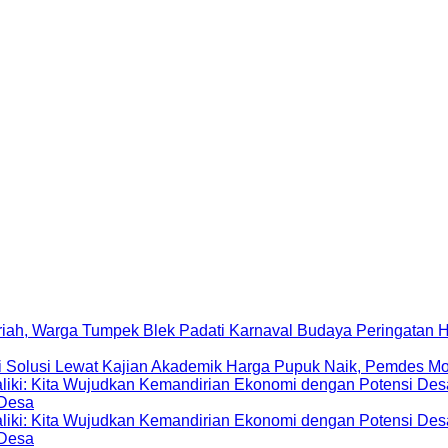
Peringatan 
Harga Pupuk Naik, Pemdes Mo
 Desa
 Desa