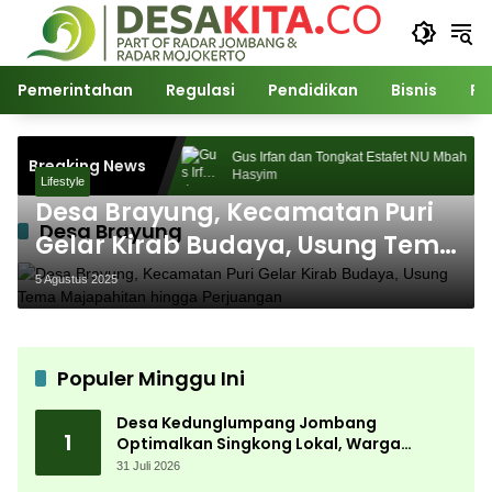
Langsung
ke
konten
Pemerintahan
Regulasi
Pendidikan
Bisnis
Po
2026 Sukses Digelar,
Gus Irfan dan Tongkat Estafet NU Mbah
Breaking News
agnet Ribuan
Hasyim
Lifestyle
Desa Brayung, Kecamatan Puri
Desa Brayung
Gelar Kirab Budaya, Usung Tema
Majapahitan hingga Perjuangan
5 Agustus 2025
Populer Minggu Ini
Desa Kedunglumpang Jombang
1
Optimalkan Singkong Lokal, Warga
Diajari Produksi Tepung Mocaf
31 Juli 2026