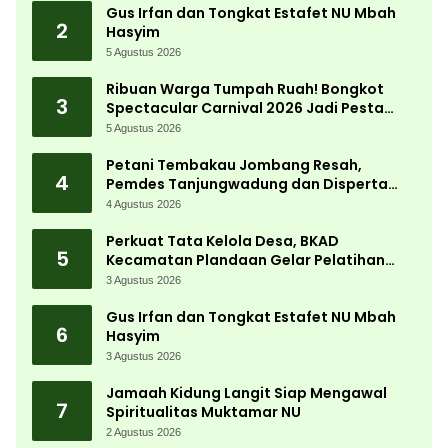
Gus Irfan dan Tongkat Estafet NU Mbah
2
Hasyim
5 Agustus 2026
Ribuan Warga Tumpah Ruah! Bongkot
3
Spectacular Carnival 2026 Jadi Pesta
Kemerdekaan Terbesar di Peterongan
5 Agustus 2026
Petani Tembakau Jombang Resah,
4
Pemdes Tanjungwadung dan Disperta
Bergerak Cepat
4 Agustus 2026
Perkuat Tata Kelola Desa, BKAD
5
Kecamatan Plandaan Gelar Pelatihan
Aparatur Pemdes
3 Agustus 2026
Gus Irfan dan Tongkat Estafet NU Mbah
6
Hasyim
3 Agustus 2026
Jamaah Kidung Langit Siap Mengawal
7
Spiritualitas Muktamar NU
2 Agustus 2026