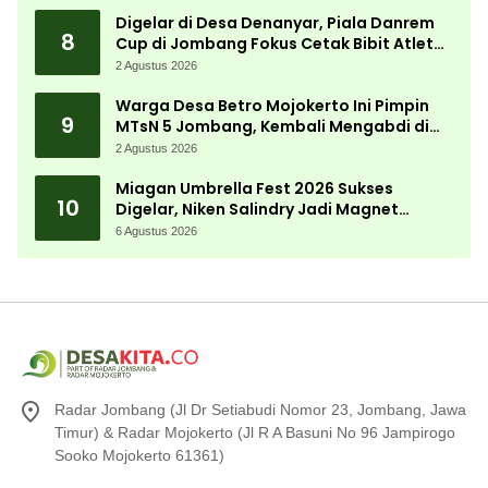
Digelar di Desa Denanyar, Piala Danrem
8
Cup di Jombang Fokus Cetak Bibit Atlet
Menembak Berprestasi
2 Agustus 2026
Warga Desa Betro Mojokerto Ini Pimpin
9
MTsN 5 Jombang, Kembali Mengabdi di
Almamater
2 Agustus 2026
Miagan Umbrella Fest 2026 Sukses
10
Digelar, Niken Salindry Jadi Magnet
Ribuan Pengunjung
6 Agustus 2026
Radar Jombang (Jl Dr Setiabudi Nomor 23, Jombang, Jawa
Timur) & Radar Mojokerto (Jl R A Basuni No 96 Jampirogo
Sooko Mojokerto 61361)