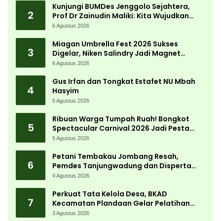
Kunjungi BUMDes Jenggolo Sejahtera,
2
Prof Dr Zainudin Maliki: Kita Wujudkan
Kemandirian Ekonomi dengan Potensi
6 Agustus 2026
Desa
Miagan Umbrella Fest 2026 Sukses
3
Digelar, Niken Salindry Jadi Magnet
Ribuan Pengunjung
6 Agustus 2026
Gus Irfan dan Tongkat Estafet NU Mbah
4
Hasyim
5 Agustus 2026
Ribuan Warga Tumpah Ruah! Bongkot
5
Spectacular Carnival 2026 Jadi Pesta
Kemerdekaan Terbesar di Peterongan
5 Agustus 2026
Petani Tembakau Jombang Resah,
6
Pemdes Tanjungwadung dan Disperta
Bergerak Cepat
4 Agustus 2026
Perkuat Tata Kelola Desa, BKAD
7
Kecamatan Plandaan Gelar Pelatihan
Aparatur Pemdes
3 Agustus 2026