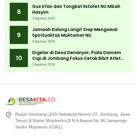
Gus Irfan dan Tongkat Estafet NU Mbah
8
Hasyim
3 Agustus 2026
Jamaah Kidung Langit Siap Mengawal
9
Spiritualitas Muktamar NU
2 Agustus 2026
Digelar di Desa Denanyar, Piala Danrem
10
Cup di Jombang Fokus Cetak Bibit Atlet
Menembak Berprestasi
2 Agustus 2026
Radar Jombang (Jl Dr Setiabudi Nomor 23, Jombang, Jawa
Timur) & Radar Mojokerto (Jl R A Basuni No 96 Jampirogo
Sooko Mojokerto 61361)