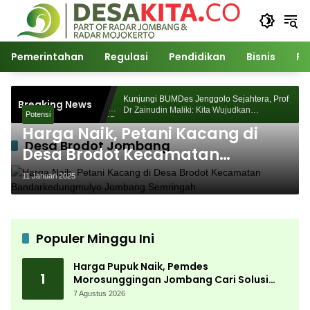
Langsung
ke
konten
Pemerintahan
Regulasi
Pendidikan
Bisnis
Po
Morosunggingan
Kunjungi BUMDes Jenggolo Sejahtera, Prof
Breaking News
Kajian Akademik
Dr Zainudin Maliki: Kita Wujudkan
Potensi
Kemandirian Ekonomi dengan Potensi Desa
Harga Naik, Petani Kacang di
Desa Brodot Jombang
Desa Brodot Kecamatan
Bandarkedungmulyo Jombang
11 Januari 2025
Semringah
Populer Minggu Ini
Harga Pupuk Naik, Pemdes
1
Morosunggingan Jombang Cari Solusi
Lewat Kajian Akademik
7 Agustus 2026