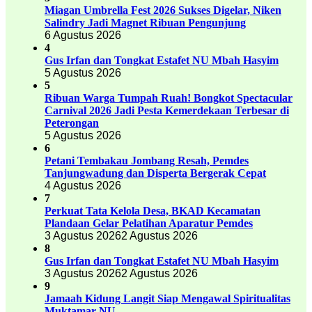
Miagan Umbrella Fest 2026 Sukses Digelar, Niken
Salindry Jadi Magnet Ribuan Pengunjung
6 Agustus 2026
4
Gus Irfan dan Tongkat Estafet NU Mbah Hasyim
5 Agustus 2026
5
Ribuan Warga Tumpah Ruah! Bongkot Spectacular
Carnival 2026 Jadi Pesta Kemerdekaan Terbesar di
Peterongan
5 Agustus 2026
6
Petani Tembakau Jombang Resah, Pemdes
Tanjungwadung dan Disperta Bergerak Cepat
4 Agustus 2026
7
Perkuat Tata Kelola Desa, BKAD Kecamatan
Plandaan Gelar Pelatihan Aparatur Pemdes
3 Agustus 2026
2 Agustus 2026
8
Gus Irfan dan Tongkat Estafet NU Mbah Hasyim
3 Agustus 2026
2 Agustus 2026
9
Jamaah Kidung Langit Siap Mengawal Spiritualitas
Muktamar NU