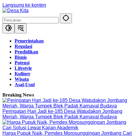
Langsung ke konten
Pemerintahan
Regulasi
Pendidikan
Bisnis
Potensi
Lifestyle
Kuliner
Wisata
Asal-Usul
Breaking News
Peringatan Hari Jadi ke-185 Desa Watudakon Jombang
Meriah, Warga Tumpek Blek Padati Karnaval Budaya
Harga Pupuk Naik, Pemdes Morosunggingan Jombang Cari