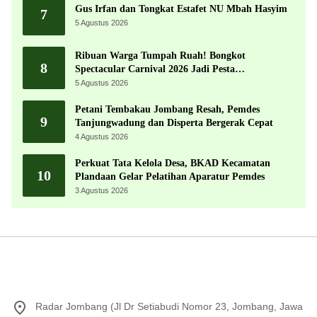
Gus Irfan dan Tongkat Estafet NU Mbah Hasyim
7
5 Agustus 2026
Ribuan Warga Tumpah Ruah! Bongkot
8
Spectacular Carnival 2026 Jadi Pesta
Kemerdekaan Terbesar di Peterongan
5 Agustus 2026
Petani Tembakau Jombang Resah, Pemdes
9
Tanjungwadung dan Disperta Bergerak Cepat
4 Agustus 2026
Perkuat Tata Kelola Desa, BKAD Kecamatan
10
Plandaan Gelar Pelatihan Aparatur Pemdes
3 Agustus 2026
Radar Jombang (Jl Dr Setiabudi Nomor 23, Jombang, Jawa