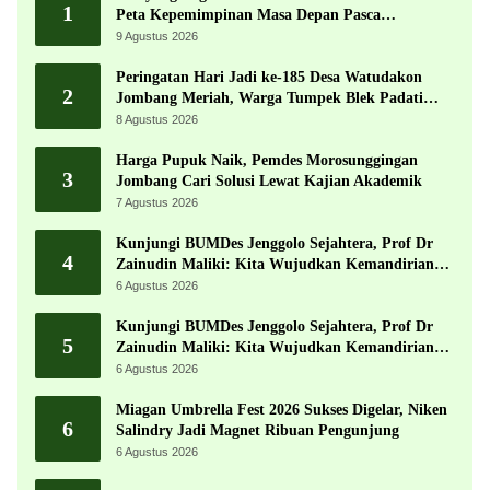
1
Peta Kepemimpinan Masa Depan Pasca
Muktamar ke-35
9 Agustus 2026
Peringatan Hari Jadi ke-185 Desa Watudakon
2
Jombang Meriah, Warga Tumpek Blek Padati
Karnaval Budaya
8 Agustus 2026
Harga Pupuk Naik, Pemdes Morosunggingan
3
Jombang Cari Solusi Lewat Kajian Akademik
7 Agustus 2026
Kunjungi BUMDes Jenggolo Sejahtera, Prof Dr
4
Zainudin Maliki: Kita Wujudkan Kemandirian
Ekonomi dengan Potensi Desa
6 Agustus 2026
Kunjungi BUMDes Jenggolo Sejahtera, Prof Dr
5
Zainudin Maliki: Kita Wujudkan Kemandirian
Ekonomi dengan Potensi Desa
6 Agustus 2026
Miagan Umbrella Fest 2026 Sukses Digelar, Niken
6
Salindry Jadi Magnet Ribuan Pengunjung
6 Agustus 2026