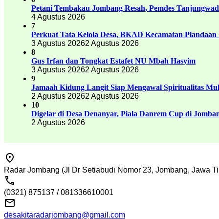
Petani Tembakau Jombang Resah, Pemdes Tanjungwadu
4 Agustus 2026
7
Perkuat Tata Kelola Desa, BKAD Kecamatan Plandaan 
3 Agustus 2026
2 Agustus 2026
8
Gus Irfan dan Tongkat Estafet NU Mbah Hasyim
3 Agustus 2026
2 Agustus 2026
9
Jamaah Kidung Langit Siap Mengawal Spiritualitas M
2 Agustus 2026
2 Agustus 2026
10
Digelar di Desa Denanyar, Piala Danrem Cup di Jomban
2 Agustus 2026
Radar Jombang (Jl Dr Setiabudi Nomor 23, Jombang, Jawa Ti
(0321) 875137 / 081336610001
desakitaradarjombang@gmail.com