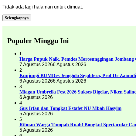
Tidak ada lagi halaman untuk dimuat.
Selengkapnya
Populer Minggu Ini
1
Harga Pupuk Naik, Pemdes Morosunggingan Jombang C
7 Agustus 2026
6 Agustus 2026
2
Kunjungi BUMDes Jenggolo Sejahtera, Prof Dr Zainud
6 Agustus 2026
6 Agustus 2026
3
Miagan Umbrella Fest 2026 Sukses Digelar, Niken Sali
6 Agustus 2026
4
Gus Irfan dan Tongkat Estafet NU Mbah Hasyim
5 Agustus 2026
5
Ribuan Warga Tumpah Ruah! Bongkot Spectacular Carn
5 Agustus 2026
6