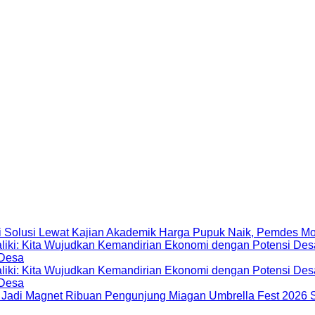
Harga Pupuk Naik, Pemdes Mo
 Desa
 Desa
Miagan Umbrella Fest 2026 S