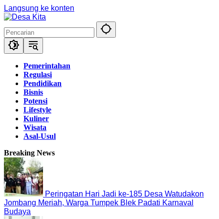
Langsung ke konten
Pemerintahan
Regulasi
Pendidikan
Bisnis
Potensi
Lifestyle
Kuliner
Wisata
Asal-Usul
Breaking News
Peringatan Hari Jadi ke-185 Desa Watudakon
Jombang Meriah, Warga Tumpek Blek Padati Karnaval
Budaya