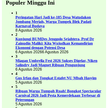
Populer Minggu Ini
1
Peringatan Hari Jadi ke-185 Desa Watudakon
Jombang Meriah, Warga Tumpek Blek Padati
Karnaval Budaya
8 Agustus 2026
2
Kunjungi BUMDes Jenggolo Sejahtera, Prof Dr
Zainudin Maliki: Kita Wujudkan Kemandirian
Ekonomi dengan Potensi Desa
6 Agustus 2026
6 Agustus 2026
3
Miagan Umbrella Fest 2026 Sukses Digelar, Niken
Salindry Jadi Magnet Ribuan Pengunjung
6 Agustus 2026
4
Gus Irfan dan Tongkat Estafet NU Mbah Hasyim
5 Agustus 2026
5
Ribuan Warga Tumpah Ruah! Bongkot Spectacular
Carnival 2026 Jadi Pesta Kemerdekaan Terbesar di
Peterongan
5 Agustus 2026