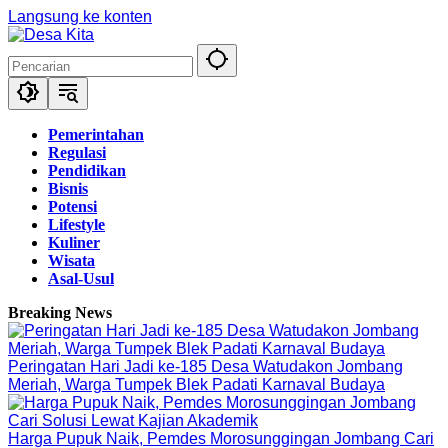
Langsung ke konten
Pemerintahan
Regulasi
Pendidikan
Bisnis
Potensi
Lifestyle
Kuliner
Wisata
Asal-Usul
Breaking News
Peringatan Hari Jadi ke-185 Desa Watudakon Jombang
Meriah, Warga Tumpek Blek Padati Karnaval Budaya
Harga Pupuk Naik, Pemdes Morosunggingan Jombang Cari