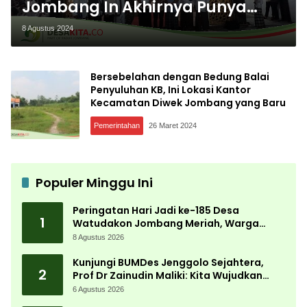
Jombang In Akhirnya Punya
Gedung Baru Bernama Graha
8 Agustus 2024
Giri Patirtan
Bersebelahan dengan Bedung Balai
Penyuluhan KB, Ini Lokasi Kantor
Kecamatan Diwek Jombang yang Baru
Pemerintahan
26 Maret 2024
Populer Minggu Ini
Peringatan Hari Jadi ke-185 Desa
1
Watudakon Jombang Meriah, Warga
Tumpek Blek Padati Karnaval Budaya
8 Agustus 2026
Kunjungi BUMDes Jenggolo Sejahtera,
2
Prof Dr Zainudin Maliki: Kita Wujudkan
Kemandirian Ekonomi dengan Potensi
6 Agustus 2026
Desa