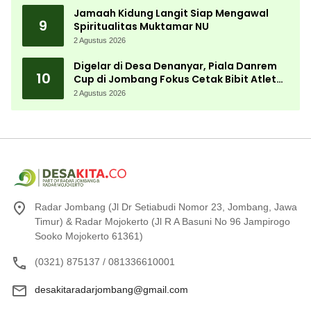
Jamaah Kidung Langit Siap Mengawal
9
Spiritualitas Muktamar NU
2 Agustus 2026
Digelar di Desa Denanyar, Piala Danrem
10
Cup di Jombang Fokus Cetak Bibit Atlet
Menembak Berprestasi
2 Agustus 2026
Radar Jombang (Jl Dr Setiabudi Nomor 23, Jombang, Jawa
Timur) & Radar Mojokerto (Jl R A Basuni No 96 Jampirogo
Sooko Mojokerto 61361)
(0321) 875137 / 081336610001
desakitaradarjombang@gmail.com