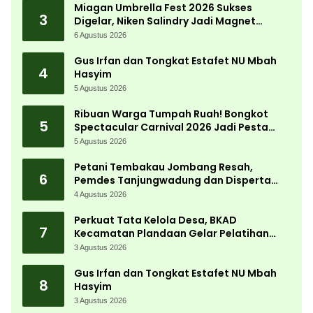
Miagan Umbrella Fest 2026 Sukses
3
Digelar, Niken Salindry Jadi Magnet
Ribuan Pengunjung
6 Agustus 2026
Gus Irfan dan Tongkat Estafet NU Mbah
4
Hasyim
5 Agustus 2026
Ribuan Warga Tumpah Ruah! Bongkot
5
Spectacular Carnival 2026 Jadi Pesta
Kemerdekaan Terbesar di Peterongan
5 Agustus 2026
Petani Tembakau Jombang Resah,
6
Pemdes Tanjungwadung dan Disperta
Bergerak Cepat
4 Agustus 2026
Perkuat Tata Kelola Desa, BKAD
7
Kecamatan Plandaan Gelar Pelatihan
Aparatur Pemdes
3 Agustus 2026
Gus Irfan dan Tongkat Estafet NU Mbah
8
Hasyim
3 Agustus 2026