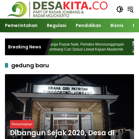
Langsung
ke
konten
Pemerintahan
Regulasi
Pendidikan
Bisnis
Po
 Watudakon
Harga Pupuk Naik, Pemdes Morosunggingan
Breaking News
ek Padati
Jombang Cari Solusi Lewat Kajian Akademik
gedung baru
Pemerintahan
Dibangun Sejak 2020, Desa di