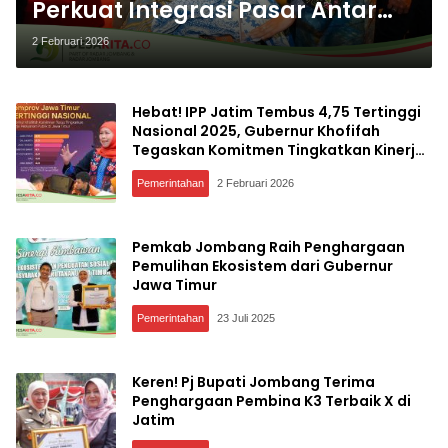
Perkuat Integrasi Pasar Antar
Daerah, Gubernur Khofifah
2 Februari 2026
Pimpin Misi Dagang Jatim-
Jateng Perdana di 2026
Hebat! IPP Jatim Tembus 4,75 Tertinggi
Nasional 2025, Gubernur Khofifah
Tegaskan Komitmen Tingkatkan Kinerja
Pelayanan Publik di Jawa Timur
Pemerintahan
2 Februari 2026
Pemkab Jombang Raih Penghargaan
Pemulihan Ekosistem dari Gubernur
Jawa Timur
Pemerintahan
23 Juli 2025
Keren! Pj Bupati Jombang Terima
Penghargaan Pembina K3 Terbaik X di
Jatim