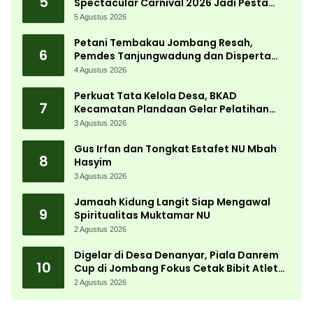
5
Spectacular Carnival 2026 Jadi Pesta
Kemerdekaan Terbesar di Peterongan
5 Agustus 2026
Petani Tembakau Jombang Resah,
6
Pemdes Tanjungwadung dan Disperta
Bergerak Cepat
4 Agustus 2026
Perkuat Tata Kelola Desa, BKAD
7
Kecamatan Plandaan Gelar Pelatihan
Aparatur Pemdes
3 Agustus 2026
Gus Irfan dan Tongkat Estafet NU Mbah
8
Hasyim
3 Agustus 2026
Jamaah Kidung Langit Siap Mengawal
9
Spiritualitas Muktamar NU
2 Agustus 2026
Digelar di Desa Denanyar, Piala Danrem
10
Cup di Jombang Fokus Cetak Bibit Atlet
Menembak Berprestasi
2 Agustus 2026