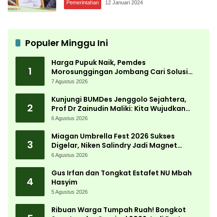
Pemerintahan
12 Januari 2024
Populer Minggu Ini
Harga Pupuk Naik, Pemdes
1
Morosunggingan Jombang Cari Solusi
Lewat Kajian Akademik
7 Agustus 2026
Kunjungi BUMDes Jenggolo Sejahtera,
2
Prof Dr Zainudin Maliki: Kita Wujudkan
Kemandirian Ekonomi dengan Potensi
6 Agustus 2026
Desa
Miagan Umbrella Fest 2026 Sukses
3
Digelar, Niken Salindry Jadi Magnet
Ribuan Pengunjung
6 Agustus 2026
Gus Irfan dan Tongkat Estafet NU Mbah
4
Hasyim
5 Agustus 2026
Ribuan Warga Tumpah Ruah! Bongkot