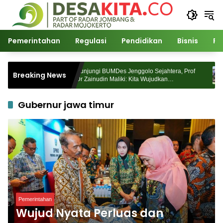
Langsung
ke
konten
Pemerintahan
Regulasi
Pendidikan
Bisnis
Po
unggingan
Kunjungi BUMDes Jenggolo Sejahtera, Prof
Breaking News
 Akademik
Dr Zainudin Maliki: Kita Wujudkan
Kemandirian Ekonomi dengan Potensi Desa
Gubernur jawa timur
Pemerintahan
Wujud Nyata Perluas dan