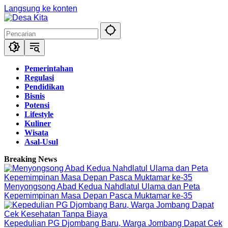
Langsung ke konten
Pemerintahan
Regulasi
Pendidikan
Bisnis
Potensi
Lifestyle
Kuliner
Wisata
Asal-Usul
Breaking News
Menyongsong Abad Kedua Nahdlatul Ulama dan Peta
Kepemimpinan Masa Depan Pasca Muktamar ke-35
Kepedulian PG Djombang Baru, Warga Jombang Dapat Cek