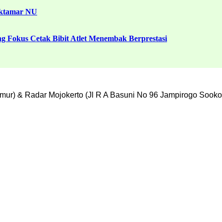
uktamar NU
g Fokus Cetak Bibit Atlet Menembak Berprestasi
mur) & Radar Mojokerto (Jl R A Basuni No 96 Jampirogo Sooko