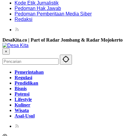
Kode Etik Jurnalistik
Pedoman Hak Jawab
Pedoman Pemberitaan Media Siber
Redaksi
DesaKita.co | Part of Radar Jombang & Radar Mojokerto
×
Pemerintahan
Regulasi
Pendidikan
Bisnis
Potensi
Lifestyle
Kuliner
Wisata
Asal-Usul