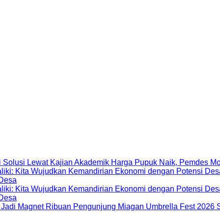
Harga Pupuk Naik, Pemdes Mo
 Desa
 Desa
Miagan Umbrella Fest 2026 S