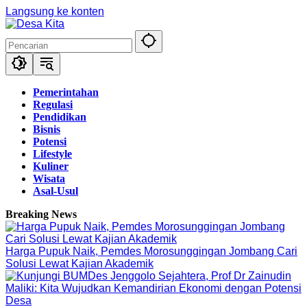
Langsung ke konten
Pemerintahan
Regulasi
Pendidikan
Bisnis
Potensi
Lifestyle
Kuliner
Wisata
Asal-Usul
Breaking News
Harga Pupuk Naik, Pemdes Morosunggingan Jombang Cari
Solusi Lewat Kajian Akademik