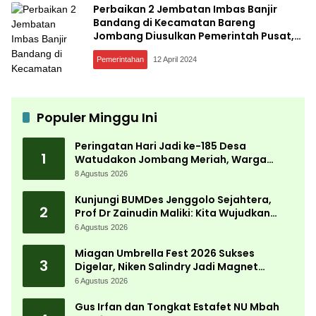
Perbaikan 2 Jembatan Imbas Banjir
Bandang di Kecamatan Bareng
Jombang Diusulkan Pemerintah Pusat,
Ini Alasannya
Pemerintahan
12 April 2024
Populer Minggu Ini
Peringatan Hari Jadi ke-185 Desa
1
Watudakon Jombang Meriah, Warga
Tumpek Blek Padati Karnaval Budaya
8 Agustus 2026
Kunjungi BUMDes Jenggolo Sejahtera,
2
Prof Dr Zainudin Maliki: Kita Wujudkan
Kemandirian Ekonomi dengan Potensi
6 Agustus 2026
Desa
Miagan Umbrella Fest 2026 Sukses
3
Digelar, Niken Salindry Jadi Magnet
Ribuan Pengunjung
6 Agustus 2026
Gus Irfan dan Tongkat Estafet NU Mbah