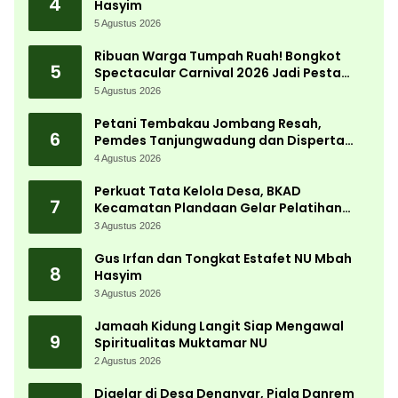
4
Hasyim
5 Agustus 2026
Ribuan Warga Tumpah Ruah! Bongkot
5
Spectacular Carnival 2026 Jadi Pesta
Kemerdekaan Terbesar di Peterongan
5 Agustus 2026
Petani Tembakau Jombang Resah,
6
Pemdes Tanjungwadung dan Disperta
Bergerak Cepat
4 Agustus 2026
Perkuat Tata Kelola Desa, BKAD
7
Kecamatan Plandaan Gelar Pelatihan
Aparatur Pemdes
3 Agustus 2026
Gus Irfan dan Tongkat Estafet NU Mbah
8
Hasyim
3 Agustus 2026
Jamaah Kidung Langit Siap Mengawal
9
Spiritualitas Muktamar NU
2 Agustus 2026
Digelar di Desa Denanyar, Piala Danrem