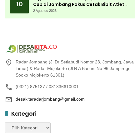
10
Cup di Jombang Fokus Cetak Bibit Atlet
Menembak Berprestasi
2 Agustus 2026
Radar Jombang (Jl Dr Setiabudi Nomor 23, Jombang, Jawa
Timur) & Radar Mojokerto (Jl R A Basuni No 96 Jampirogo
Sooko Mojokerto 61361)
(0321) 875137 / 081336610001
desakitaradarjombang@gmail.com
Kategori
Kategori