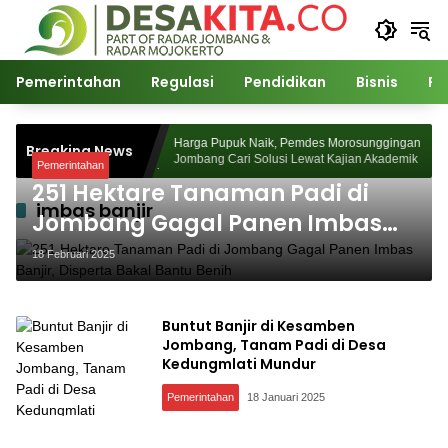
Langsung
ke
konten
Pemerintahan
Regulasi
Pendidikan
Bisnis
Po
 Desa Watudakon
Harga Pupuk Naik, Pemdes Morosunggingan
Breaking News
ek Blek Padati
Jombang Cari Solusi Lewat Kajian Akademik
Pemerintahan
251 Hektare Tanaman Padi di
imbas banjir
Jombang Gagal Panen Imbas
Banjir, Disperta Bakal Bantu
18 Februari 2025
Benih
Buntut Banjir di Kesamben
Jombang, Tanam Padi di Desa
Kedungmlati Mundur
Pemerintahan
18 Januari 2025