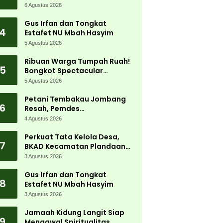
Jadi Magnet Ribuan
6 Agustus 2026
Pengunjung
Gus Irfan dan Tongkat
4
Estafet NU Mbah Hasyim
5 Agustus 2026
Ribuan Warga Tumpah Ruah!
5
Bongkot Spectacular
Carnival 2026 Jadi Pesta
5 Agustus 2026
Kemerdekaan Terbesar di
Peterongan
Petani Tembakau Jombang
6
Resah, Pemdes
Tanjungwadung dan Disperta
4 Agustus 2026
Bergerak Cepat
Perkuat Tata Kelola Desa,
7
BKAD Kecamatan Plandaan
Gelar Pelatihan Aparatur
3 Agustus 2026
Pemdes
Gus Irfan dan Tongkat
8
Estafet NU Mbah Hasyim
3 Agustus 2026
Jamaah Kidung Langit Siap
9
Mengawal Spiritualitas