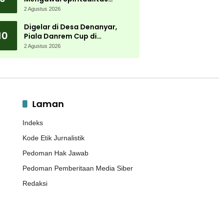
Muktamar NU
2 Agustus 2026
Digelar di Desa Denanyar,
10
Piala Danrem Cup di
Jombang Fokus Cetak Bibit
2 Agustus 2026
Atlet Menembak Berprestasi
Laman
Indeks
Kode Etik Jurnalistik
Pedoman Hak Jawab
Pedoman Pemberitaan Media Siber
Redaksi