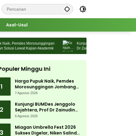
Asal-Usul
aik, Pemdes Morosunggingan
Kunjungi BUMDes Jenggolo Sejahtera,
olusi Lewat Kajian Akademik
Dr Zainudin Maliki: Kita Wujudkan
Kemandirian Ekonomi dengan Potensi
Populer Minggu Ini
Harga Pupuk Naik, Pemdes
1
Morosunggingan Jombang
Cari Solusi Lewat Kajian
7 Agustus 2026
Akademik
Kunjungi BUMDes Jenggolo
2
Sejahtera, Prof Dr Zainudin
Maliki: Kita Wujudkan
6 Agustus 2026
Kemandirian Ekonomi dengan
Potensi Desa
Miagan Umbrella Fest 2026
3
Sukses Digelar, Niken Salindry