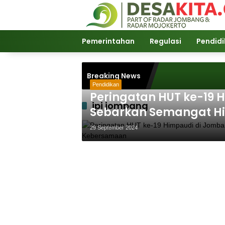
Langsung
ke
konten
Pemerintahan
Regulasi
Pendid
Breaking News
Pendidikan
Peringatan HUT ke-19 
ipi jombang
Sebarkan Semangat H
29 September 2024