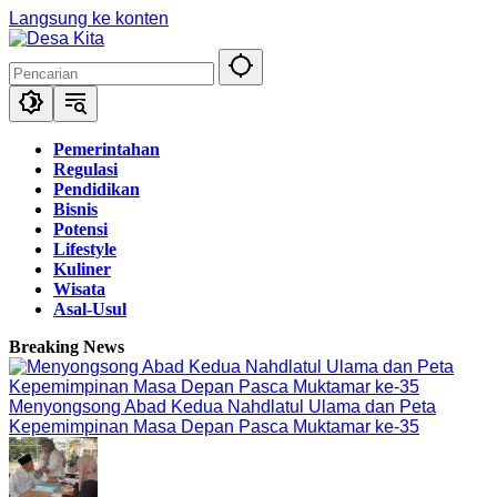
Langsung ke konten
Pemerintahan
Regulasi
Pendidikan
Bisnis
Potensi
Lifestyle
Kuliner
Wisata
Asal-Usul
Breaking News
Menyongsong Abad Kedua Nahdlatul Ulama dan Peta
Kepemimpinan Masa Depan Pasca Muktamar ke-35