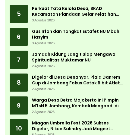
Perkuat Tata Kelola Desa, BKAD
5
Kecamatan Plandaan Gelar Pelatihan
Aparatur Pemdes
3 Agustus 2026
Gus Irfan dan Tongkat Estafet NU Mbah
6
Hasyim
3 Agustus 2026
Jamaah Kidung Langit Siap Mengawal
7
Spiritualitas Muktamar NU
2 Agustus 2026
Digelar di Desa Denanyar, Piala Danrem
8
Cup di Jombang Fokus Cetak Bibit Atlet
Menembak Berprestasi
2 Agustus 2026
Warga Desa Betro Mojokerto Ini Pimpin
9
MTsN 5 Jombang, Kembali Mengabdi di
Almamater
2 Agustus 2026
Miagan Umbrella Fest 2026 Sukses
10
Digelar, Niken Salindry Jadi Magnet
Ribuan Pengunjung
6 Agustus 2026