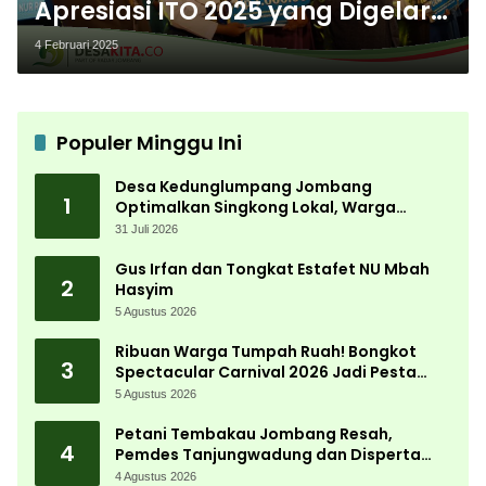
Apresiasi ITO 2025 yang Digelar
SMK Telekomunikasi Jombang
4 Februari 2025
Populer Minggu Ini
Desa Kedunglumpang Jombang
1
Optimalkan Singkong Lokal, Warga
Diajari Produksi Tepung Mocaf
31 Juli 2026
Gus Irfan dan Tongkat Estafet NU Mbah
2
Hasyim
5 Agustus 2026
Ribuan Warga Tumpah Ruah! Bongkot
3
Spectacular Carnival 2026 Jadi Pesta
Kemerdekaan Terbesar di Peterongan
5 Agustus 2026
Petani Tembakau Jombang Resah,
4
Pemdes Tanjungwadung dan Disperta
Bergerak Cepat
4 Agustus 2026