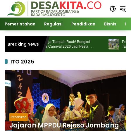
Langsung
ke
konten
Pemerintahan
Regulasi
Pendidikan
Bisnis
Po
Ribuan Warga Tumpah Ruah! Bongkot
Petani T
Breaking News
Spectacular Carnival 2026 Jadi Pesta
Tanjungwa
Kemerdekaan Terbesar di Peterongan
ITO 2025
Pendidikan
Jajaran MPPDU Rejoso Jombang