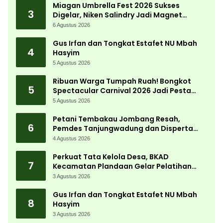
Miagan Umbrella Fest 2026 Sukses
3
Digelar, Niken Salindry Jadi Magnet
Ribuan Pengunjung
6 Agustus 2026
Gus Irfan dan Tongkat Estafet NU Mbah
4
Hasyim
5 Agustus 2026
Ribuan Warga Tumpah Ruah! Bongkot
5
Spectacular Carnival 2026 Jadi Pesta
Kemerdekaan Terbesar di Peterongan
5 Agustus 2026
Petani Tembakau Jombang Resah,
6
Pemdes Tanjungwadung dan Disperta
Bergerak Cepat
4 Agustus 2026
Perkuat Tata Kelola Desa, BKAD
7
Kecamatan Plandaan Gelar Pelatihan
Aparatur Pemdes
3 Agustus 2026
Gus Irfan dan Tongkat Estafet NU Mbah
8
Hasyim
3 Agustus 2026