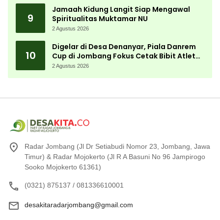
Jamaah Kidung Langit Siap Mengawal
9
Spiritualitas Muktamar NU
2 Agustus 2026
Digelar di Desa Denanyar, Piala Danrem
10
Cup di Jombang Fokus Cetak Bibit Atlet
Menembak Berprestasi
2 Agustus 2026
Radar Jombang (Jl Dr Setiabudi Nomor 23, Jombang, Jawa
Timur) & Radar Mojokerto (Jl R A Basuni No 96 Jampirogo
Sooko Mojokerto 61361)
(0321) 875137 / 081336610001
desakitaradarjombang@gmail.com