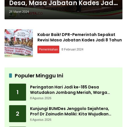
Desa, Masa Jabatan Kades Jadi
8 Tahun per Periode, Dapat
28 Maret 2024
Dipilih 2 Periode
Kabar Baik! DPR-Pemerintah Sepakat
Revisi Masa Jabatan Kades Jadi 8 Tahun
Pemerintahan
8 Februari 2024
Populer Minggu Ini
Peringatan Hari Jadi ke-185 Desa
1
Watudakon Jombang Meriah, Warga
Tumpek Blek Padati Karnaval Budaya
8 Agustus 2026
Kunjungi BUMDes Jenggolo Sejahtera,
2
Prof Dr Zainudin Maliki: Kita Wujudkan
Kemandirian Ekonomi dengan Potensi
6 Agustus 2026
Desa