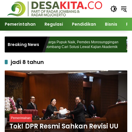
Langsung
ke
konten
Pemerintahan
Regulasi
Pendidikan
Bisnis
Po
 Watudakon
Harga Pupuk Naik, Pemdes Morosunggingan
Breaking News
ek Padati
Jombang Cari Solusi Lewat Kajian Akademik
jadi 8 tahun
Pemerintahan
Tok! DPR Resmi Sahkan Revisi UU