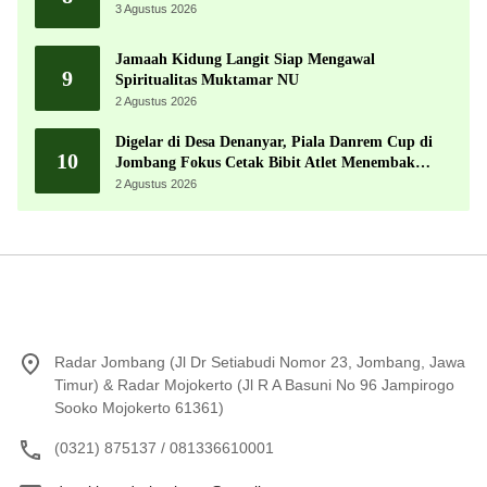
3 Agustus 2026
Jamaah Kidung Langit Siap Mengawal
9
Spiritualitas Muktamar NU
2 Agustus 2026
Digelar di Desa Denanyar, Piala Danrem Cup di
10
Jombang Fokus Cetak Bibit Atlet Menembak
Berprestasi
2 Agustus 2026
Radar Jombang (Jl Dr Setiabudi Nomor 23, Jombang, Jawa
Timur) & Radar Mojokerto (Jl R A Basuni No 96 Jampirogo
Sooko Mojokerto 61361)
(0321) 875137 / 081336610001