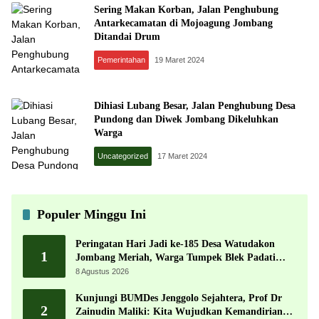
Sering Makan Korban, Jalan Penghubung
Antarkecamatan di Mojoagung Jombang
Ditandai Drum
Pemerintahan
19 Maret 2024
Dihiasi Lubang Besar, Jalan Penghubung Desa
Pundong dan Diwek Jombang Dikeluhkan
Warga
Uncategorized
17 Maret 2024
Populer Minggu Ini
Peringatan Hari Jadi ke-185 Desa Watudakon
1
Jombang Meriah, Warga Tumpek Blek Padati
Karnaval Budaya
8 Agustus 2026
Kunjungi BUMDes Jenggolo Sejahtera, Prof Dr
2
Zainudin Maliki: Kita Wujudkan Kemandirian