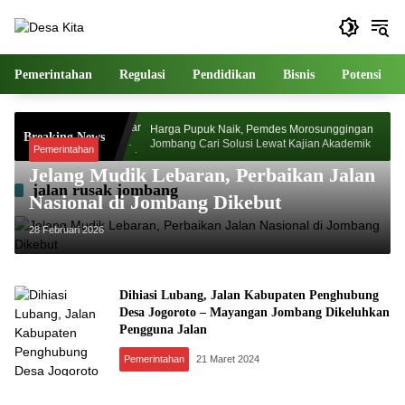
Langsung
ke
konten
Pemerintahan
Regulasi
Pendidikan
Bisnis
Potensi
esa Watudakon
Harga Pupuk Naik, Pemdes Morosunggingan
Breaking News
 Blek Padati
Jombang Cari Solusi Lewat Kajian Akademik
Pemerintahan
Jelang Mudik Lebaran, Perbaikan Jalan
jalan rusak jombang
Nasional di Jombang Dikebut
28 Februari 2026
Dihiasi Lubang, Jalan Kabupaten Penghubung
Desa Jogoroto – Mayangan Jombang Dikeluhkan
Pengguna Jalan
Pemerintahan
21 Maret 2024