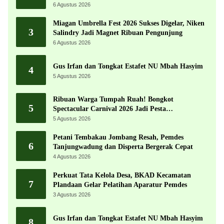
Ekonomi dengan Potensi Desa
6 Agustus 2026
Miagan Umbrella Fest 2026 Sukses Digelar, Niken
3
Salindry Jadi Magnet Ribuan Pengunjung
6 Agustus 2026
Gus Irfan dan Tongkat Estafet NU Mbah Hasyim
4
5 Agustus 2026
Ribuan Warga Tumpah Ruah! Bongkot
5
Spectacular Carnival 2026 Jadi Pesta
Kemerdekaan Terbesar di Peterongan
5 Agustus 2026
Petani Tembakau Jombang Resah, Pemdes
6
Tanjungwadung dan Disperta Bergerak Cepat
4 Agustus 2026
Perkuat Tata Kelola Desa, BKAD Kecamatan
7
Plandaan Gelar Pelatihan Aparatur Pemdes
3 Agustus 2026
Gus Irfan dan Tongkat Estafet NU Mbah Hasyim
8