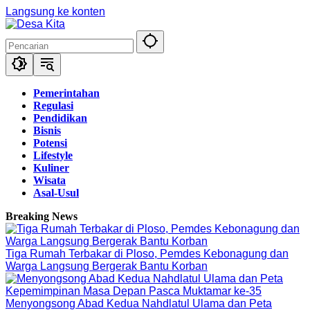
Langsung ke konten
Pemerintahan
Regulasi
Pendidikan
Bisnis
Potensi
Lifestyle
Kuliner
Wisata
Asal-Usul
Breaking News
Tiga Rumah Terbakar di Ploso, Pemdes Kebonagung dan
Warga Langsung Bergerak Bantu Korban
Menyongsong Abad Kedua Nahdlatul Ulama dan Peta