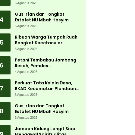
Jadi Magnet Ribuan
6 Agustus 2026
Pengunjung
Gus Irfan dan Tongkat
4
Estafet NU Mbah Hasyim
5 Agustus 2026
Ribuan Warga Tumpah Ruah!
5
Bongkot Spectacular
Carnival 2026 Jadi Pesta
5 Agustus 2026
Kemerdekaan Terbesar di
Peterongan
Petani Tembakau Jombang
6
Resah, Pemdes
Tanjungwadung dan Disperta
4 Agustus 2026
Bergerak Cepat
Perkuat Tata Kelola Desa,
7
BKAD Kecamatan Plandaan
Gelar Pelatihan Aparatur
3 Agustus 2026
Pemdes
Gus Irfan dan Tongkat
8
Estafet NU Mbah Hasyim
3 Agustus 2026
Jamaah Kidung Langit Siap
9
Mengawal Spiritualitas