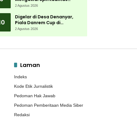
Muktamar NU
2 Agustus 2026
Digelar di Desa Denanyar,
10
Piala Danrem Cup di
Jombang Fokus Cetak Bibit
2 Agustus 2026
Atlet Menembak Berprestasi
Laman
Indeks
Kode Etik Jurnalistik
Pedoman Hak Jawab
Pedoman Pemberitaan Media Siber
Redaksi