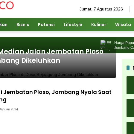
Jumat, 7 Agustus 2026
ikan
Bisnis
Potensi
Lifestyle
Kuliner
Wisata
Harga Pupuk Na
Jombang Cari So
Median Jalan Jembatan Ploso
mbang Dikeluhkan
 di Jembatan Ploso, Jombang Nyala Saat
ong
Januari 2024