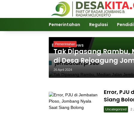
Langsung
ke
konten
Pemerintahan
Regulasi
Pendid
Breaking News
Pemerintahan
Tak Dipasang Rambu, 
di Desa Rejoagung Jo
jembatan ploso
26 April 2024
Error, PJU
Siang Bol
Uncategorized
2 