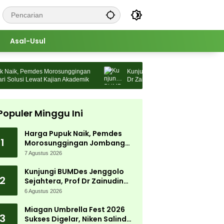
Asal-Usul
ik, Pemdes Morosunggingan
Kunjungi BUMDes Jenggolo Sejahtera, 
lusi Lewat Kajian Akademik
Dr Zainudin Maliki: Kita Wujudkan
Kemandirian Ekonomi dengan Potensi 
Populer Minggu Ini
Harga Pupuk Naik, Pemdes
1
Morosunggingan Jombang
Cari Solusi Lewat Kajian
7 Agustus 2026
Akademik
Kunjungi BUMDes Jenggolo
2
Sejahtera, Prof Dr Zainudin
Maliki: Kita Wujudkan
6 Agustus 2026
Kemandirian Ekonomi dengan
Potensi Desa
Miagan Umbrella Fest 2026
3
Sukses Digelar, Niken Salindry