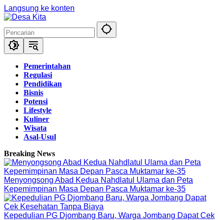
Langsung ke konten
Pemerintahan
Regulasi
Pendidikan
Bisnis
Potensi
Lifestyle
Kuliner
Wisata
Asal-Usul
Breaking News
Menyongsong Abad Kedua Nahdlatul Ulama dan Peta
Kepemimpinan Masa Depan Pasca Muktamar ke-35
Kepedulian PG Djombang Baru, Warga Jombang Dapat Cek