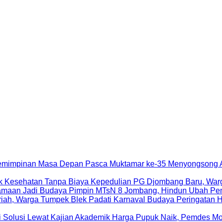
Menyongsong A
Kepedulian PG Djombang Baru, War
Pimpin MTsN 8 Jombang, Hindun Ubah Pe
Peringatan 
Harga Pupuk Naik, Pemdes Mo