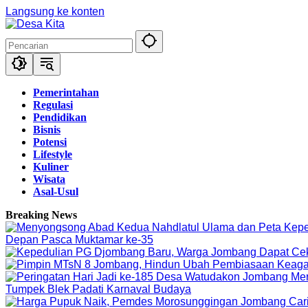
Langsung ke konten
Pemerintahan
Regulasi
Pendidikan
Bisnis
Potensi
Lifestyle
Kuliner
Wisata
Asal-Usul
Breaking News
Depan Pasca Muktamar ke-35
Tumpek Blek Padati Karnaval Budaya