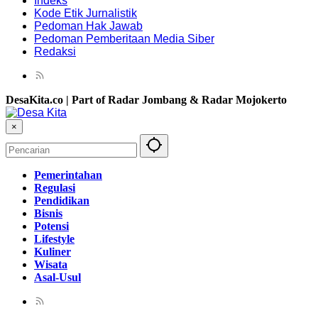
Indeks
Kode Etik Jurnalistik
Pedoman Hak Jawab
Pedoman Pemberitaan Media Siber
Redaksi
DesaKita.co | Part of Radar Jombang & Radar Mojokerto
×
Pemerintahan
Regulasi
Pendidikan
Bisnis
Potensi
Lifestyle
Kuliner
Wisata
Asal-Usul