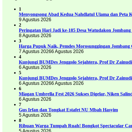
1
Menyongsong Abad Kedua Nahdlatul Ulama dan Peta 
9 Agustus 2026
2
Peringatan Hari Jadi ke-185 Desa Watudakon Jombang
8 Agustus 2026
3
Harga Pupuk Naik, Pemdes Morosunggingan Jombang C
7 Agustus 2026
6 Agustus 2026
4
Kunjungi BUMDes Jenggolo Sejahtera, Prof Dr Zainud
6 Agustus 2026
5
Kunjungi BUMDes Jenggolo Sejahtera, Prof Dr Zainud
6 Agustus 2026
6 Agustus 2026
6
Miagan Umbrella Fest 2026 Sukses Digelar, Niken Sali
6 Agustus 2026
7
Gus Irfan dan Tongkat Estafet NU Mbah Hasyim
5 Agustus 2026
8
Ribuan Warga Tumpah Ruah! Bongkot Spectacular Carn
5 Agustus 2026