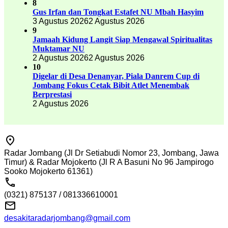
8
Gus Irfan dan Tongkat Estafet NU Mbah Hasyim
3 Agustus 2026
2 Agustus 2026
9
Jamaah Kidung Langit Siap Mengawal Spiritualitas
Muktamar NU
2 Agustus 2026
2 Agustus 2026
10
Digelar di Desa Denanyar, Piala Danrem Cup di
Jombang Fokus Cetak Bibit Atlet Menembak
Berprestasi
2 Agustus 2026
Radar Jombang (Jl Dr Setiabudi Nomor 23, Jombang, Jawa
Timur) & Radar Mojokerto (Jl R A Basuni No 96 Jampirogo
Sooko Mojokerto 61361)
(0321) 875137 / 081336610001
desakitaradarjombang@gmail.com