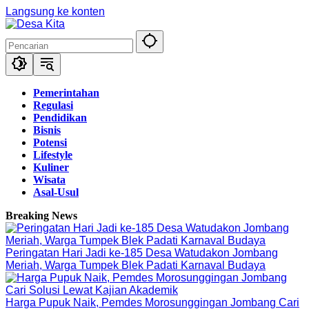
Langsung ke konten
Pemerintahan
Regulasi
Pendidikan
Bisnis
Potensi
Lifestyle
Kuliner
Wisata
Asal-Usul
Breaking News
Peringatan Hari Jadi ke-185 Desa Watudakon Jombang
Meriah, Warga Tumpek Blek Padati Karnaval Budaya
Harga Pupuk Naik, Pemdes Morosunggingan Jombang Cari