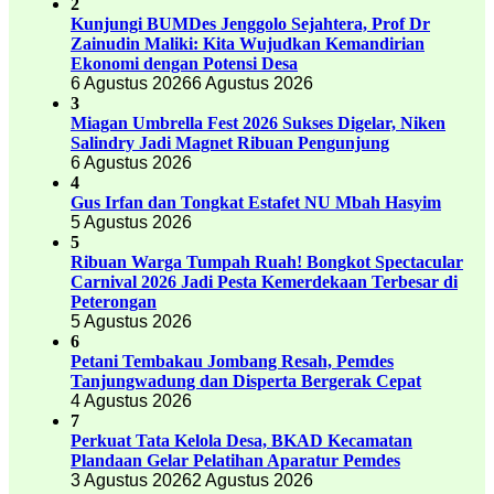
2
Kunjungi BUMDes Jenggolo Sejahtera, Prof Dr
Zainudin Maliki: Kita Wujudkan Kemandirian
Ekonomi dengan Potensi Desa
6 Agustus 2026
6 Agustus 2026
3
Miagan Umbrella Fest 2026 Sukses Digelar, Niken
Salindry Jadi Magnet Ribuan Pengunjung
6 Agustus 2026
4
Gus Irfan dan Tongkat Estafet NU Mbah Hasyim
5 Agustus 2026
5
Ribuan Warga Tumpah Ruah! Bongkot Spectacular
Carnival 2026 Jadi Pesta Kemerdekaan Terbesar di
Peterongan
5 Agustus 2026
6
Petani Tembakau Jombang Resah, Pemdes
Tanjungwadung dan Disperta Bergerak Cepat
4 Agustus 2026
7
Perkuat Tata Kelola Desa, BKAD Kecamatan
Plandaan Gelar Pelatihan Aparatur Pemdes
3 Agustus 2026
2 Agustus 2026