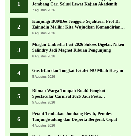
1
Jombang Cari Solusi Lewat Kajian Akademik
7 Agustus 2026
Kunjungi BUMDes Jenggolo Sejahtera, Prof Dr
2
Zainudin Maliki: Kita Wujudkan Kemandirian
Ekonomi dengan Potensi Desa
6 Agustus 2026
Miagan Umbrella Fest 2026 Sukses Digelar, Niken
3
Salindry Jadi Magnet Ribuan Pengunjung
6 Agustus 2026
Gus Irfan dan Tongkat Estafet NU Mbah Hasyim
4
5 Agustus 2026
Ribuan Warga Tumpah Ruah! Bongkot
5
Spectacular Carnival 2026 Jadi Pesta
Kemerdekaan Terbesar di Peterongan
5 Agustus 2026
Petani Tembakau Jombang Resah, Pemdes
6
Tanjungwadung dan Disperta Bergerak Cepat
4 Agustus 2026