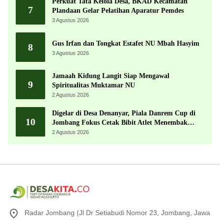
Perkuat Tata Kelola Desa, BKAD Kecamatan
7
Plandaan Gelar Pelatihan Aparatur Pemdes
3 Agustus 2026
Gus Irfan dan Tongkat Estafet NU Mbah Hasyim
8
3 Agustus 2026
Jamaah Kidung Langit Siap Mengawal
9
Spiritualitas Muktamar NU
2 Agustus 2026
Digelar di Desa Denanyar, Piala Danrem Cup di
10
Jombang Fokus Cetak Bibit Atlet Menembak
Berprestasi
2 Agustus 2026
Radar Jombang (Jl Dr Setiabudi Nomor 23, Jombang, Jawa