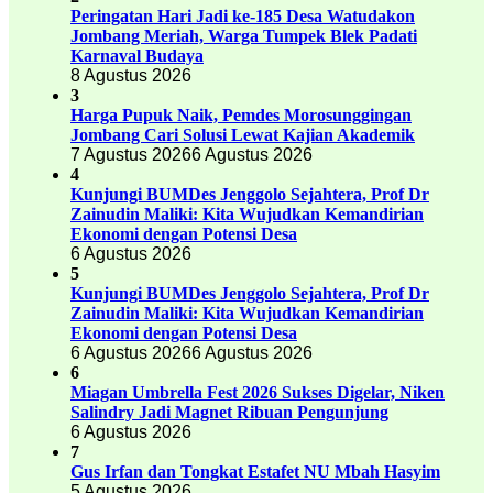
Peringatan Hari Jadi ke-185 Desa Watudakon
Jombang Meriah, Warga Tumpek Blek Padati
Karnaval Budaya
8 Agustus 2026
3
Harga Pupuk Naik, Pemdes Morosunggingan
Jombang Cari Solusi Lewat Kajian Akademik
7 Agustus 2026
6 Agustus 2026
4
Kunjungi BUMDes Jenggolo Sejahtera, Prof Dr
Zainudin Maliki: Kita Wujudkan Kemandirian
Ekonomi dengan Potensi Desa
6 Agustus 2026
5
Kunjungi BUMDes Jenggolo Sejahtera, Prof Dr
Zainudin Maliki: Kita Wujudkan Kemandirian
Ekonomi dengan Potensi Desa
6 Agustus 2026
6 Agustus 2026
6
Miagan Umbrella Fest 2026 Sukses Digelar, Niken
Salindry Jadi Magnet Ribuan Pengunjung
6 Agustus 2026
7
Gus Irfan dan Tongkat Estafet NU Mbah Hasyim
5 Agustus 2026