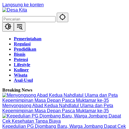
Langsung ke konten
Pemerintahan
Regulasi
Pendidikan
Bisnis
Potensi
Lifestyle
Kuliner
Wisata
Asal-Usul
Breaking News
Menyongsong Abad Kedua Nahdlatul Ulama dan Peta
Kepemimpinan Masa Depan Pasca Muktamar ke-35
Kepedulian PG Djombang Baru, Warga Jombang Dapat Cek