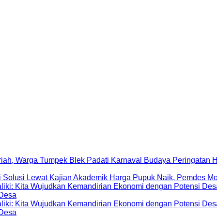
Peringatan 
Harga Pupuk Naik, Pemdes Mo
 Desa
 Desa