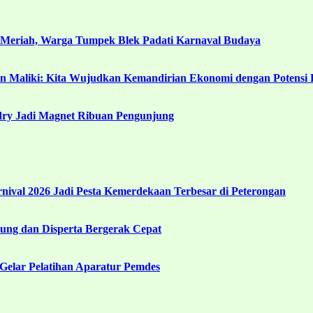
 Meriah, Warga Tumpek Blek Padati Karnaval Budaya
in Maliki: Kita Wujudkan Kemandirian Ekonomi dengan Potensi 
ndry Jadi Magnet Ribuan Pengunjung
ival 2026 Jadi Pesta Kemerdekaan Terbesar di Peterongan
ng dan Disperta Bergerak Cepat
Gelar Pelatihan Aparatur Pemdes