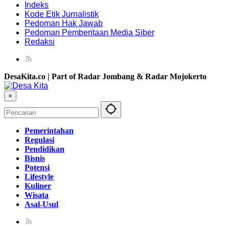
Indeks
Kode Etik Jurnalistik
Pedoman Hak Jawab
Pedoman Pemberitaan Media Siber
Redaksi
DesaKita.co | Part of Radar Jombang & Radar Mojokerto
×
Pemerintahan
Regulasi
Pendidikan
Bisnis
Potensi
Lifestyle
Kuliner
Wisata
Asal-Usul