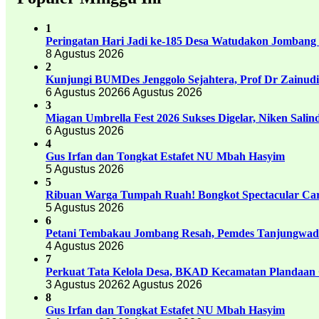
1
Peringatan Hari Jadi ke-185 Desa Watudakon Jombang
8 Agustus 2026
2
Kunjungi BUMDes Jenggolo Sejahtera, Prof Dr Zainud
6 Agustus 2026
6 Agustus 2026
3
Miagan Umbrella Fest 2026 Sukses Digelar, Niken Sali
6 Agustus 2026
4
Gus Irfan dan Tongkat Estafet NU Mbah Hasyim
5 Agustus 2026
5
Ribuan Warga Tumpah Ruah! Bongkot Spectacular Carn
5 Agustus 2026
6
Petani Tembakau Jombang Resah, Pemdes Tanjungwadu
4 Agustus 2026
7
Perkuat Tata Kelola Desa, BKAD Kecamatan Plandaan 
3 Agustus 2026
2 Agustus 2026
8
Gus Irfan dan Tongkat Estafet NU Mbah Hasyim