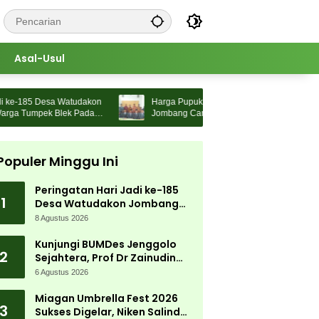
Asal-Usul
185 Desa Watudakon
Harga Pupuk Naik, Pemdes Morosunggingan
umpek Blek Padati
Jombang Cari Solusi Lewat Kajian Akademik
Populer Minggu Ini
Peringatan Hari Jadi ke-185
1
Desa Watudakon Jombang
Meriah, Warga Tumpek Blek
8 Agustus 2026
Padati Karnaval Budaya
Kunjungi BUMDes Jenggolo
2
Sejahtera, Prof Dr Zainudin
Maliki: Kita Wujudkan
6 Agustus 2026
Kemandirian Ekonomi dengan
Potensi Desa
Miagan Umbrella Fest 2026
3
Sukses Digelar, Niken Salindry