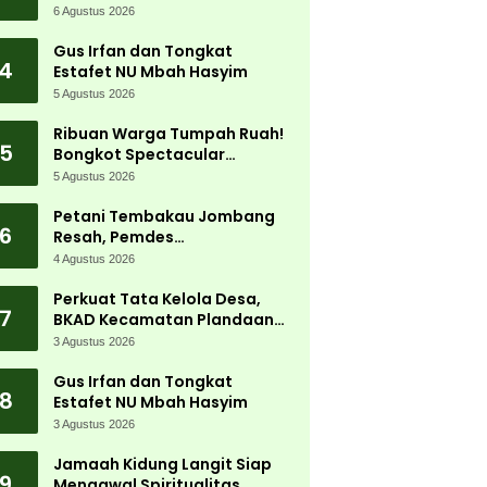
Jadi Magnet Ribuan
6 Agustus 2026
Pengunjung
Gus Irfan dan Tongkat
4
Estafet NU Mbah Hasyim
5 Agustus 2026
Ribuan Warga Tumpah Ruah!
5
Bongkot Spectacular
Carnival 2026 Jadi Pesta
5 Agustus 2026
Kemerdekaan Terbesar di
Peterongan
Petani Tembakau Jombang
6
Resah, Pemdes
Tanjungwadung dan Disperta
4 Agustus 2026
Bergerak Cepat
Perkuat Tata Kelola Desa,
7
BKAD Kecamatan Plandaan
Gelar Pelatihan Aparatur
3 Agustus 2026
Pemdes
Gus Irfan dan Tongkat
8
Estafet NU Mbah Hasyim
3 Agustus 2026
Jamaah Kidung Langit Siap
9
Mengawal Spiritualitas