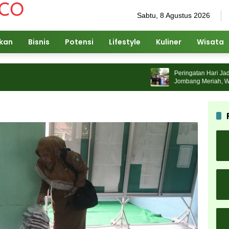
Sabtu, 8 Agustus 2026
ikan
Bisnis
Potensi
Lifestyle
Kuliner
Wisata
Peringatan Hari Jadi ke-
Jombang Meriah, Warga T
Karnaval Budaya