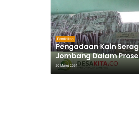
Pendidikan
Pengadaan Kain Seraga
Jombang Dalam Proses
Dinas Pendidikan dan
20 Maret 2024