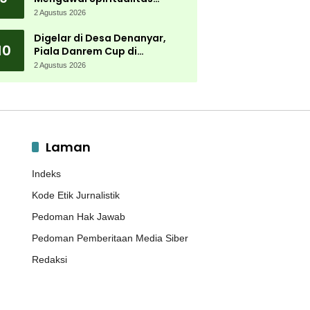
Muktamar NU
2 Agustus 2026
Digelar di Desa Denanyar,
10
Piala Danrem Cup di
Jombang Fokus Cetak Bibit
2 Agustus 2026
Atlet Menembak Berprestasi
Laman
Indeks
Kode Etik Jurnalistik
Pedoman Hak Jawab
Pedoman Pemberitaan Media Siber
Redaksi