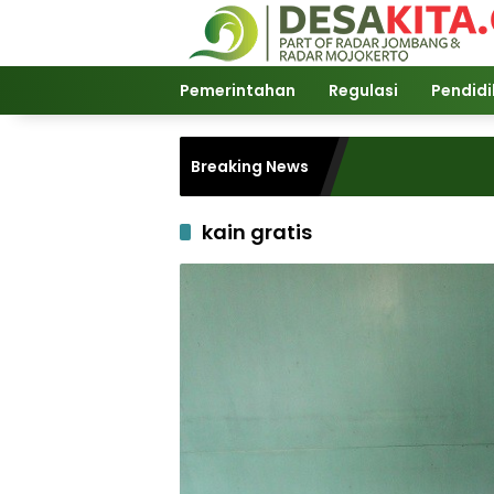
Langsung
ke
konten
Pemerintahan
Regulasi
Pendid
Breaking News
kain gratis