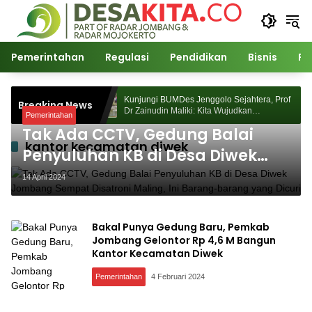
Langsung
ke
konten
Pemerintahan
Regulasi
Pendidikan
Bisnis
Po
ejahtera, Prof
Kunjungi BUMDes Jenggolo Sejahtera, Prof
Breaking News
udkan
Dr Zainudin Maliki: Kita Wujudkan
Pemerintahan
n Potensi Desa
Kemandirian Ekonomi dengan Potensi Desa
Tak Ada CCTV, Gedung Balai
kantor kecamatan diwek
Penyuluhan KB di Desa Diwek
Jombang Sempat Disatroni
14 April 2024
Maling, Ini Barang-barang yang
Dicuri
Bakal Punya Gedung Baru, Pemkab
Jombang Gelontor Rp 4,6 M Bangun
Kantor Kecamatan Diwek
Pemerintahan
4 Februari 2024