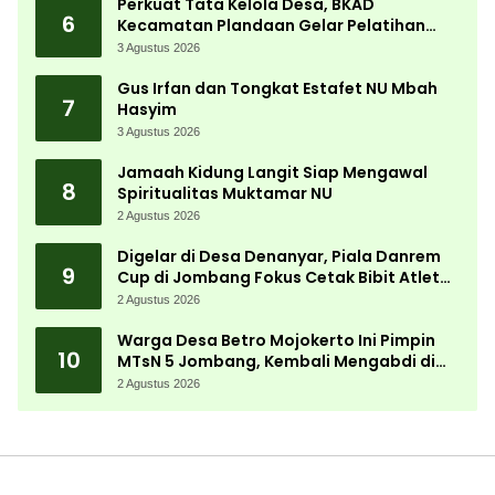
Perkuat Tata Kelola Desa, BKAD
6
Kecamatan Plandaan Gelar Pelatihan
Aparatur Pemdes
3 Agustus 2026
Gus Irfan dan Tongkat Estafet NU Mbah
7
Hasyim
3 Agustus 2026
Jamaah Kidung Langit Siap Mengawal
8
Spiritualitas Muktamar NU
2 Agustus 2026
Digelar di Desa Denanyar, Piala Danrem
9
Cup di Jombang Fokus Cetak Bibit Atlet
Menembak Berprestasi
2 Agustus 2026
Warga Desa Betro Mojokerto Ini Pimpin
10
MTsN 5 Jombang, Kembali Mengabdi di
Almamater
2 Agustus 2026