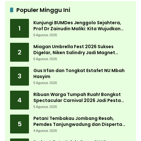
Populer Minggu Ini
Kunjungi BUMDes Jenggolo Sejahtera,
1
Prof Dr Zainudin Maliki: Kita Wujudkan
Kemandirian Ekonomi dengan Potensi
6 Agustus 2026
Desa
Miagan Umbrella Fest 2026 Sukses
2
Digelar, Niken Salindry Jadi Magnet
Ribuan Pengunjung
6 Agustus 2026
Gus Irfan dan Tongkat Estafet NU Mbah
3
Hasyim
5 Agustus 2026
Ribuan Warga Tumpah Ruah! Bongkot
4
Spectacular Carnival 2026 Jadi Pesta
Kemerdekaan Terbesar di Peterongan
5 Agustus 2026
Petani Tembakau Jombang Resah,
5
Pemdes Tanjungwadung dan Disperta
Bergerak Cepat
4 Agustus 2026