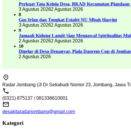
Perkuat Tata Kelola Desa, BKAD Kecamatan Plandaan 
3 Agustus 2026
2 Agustus 2026
8
Gus Irfan dan Tongkat Estafet NU Mbah Hasyim
3 Agustus 2026
2 Agustus 2026
9
Jamaah Kidung Langit Siap Mengawal Spiritualitas M
2 Agustus 2026
2 Agustus 2026
10
Digelar di Desa Denanyar, Piala Danrem Cup di Jomban
2 Agustus 2026
Radar Jombang (Jl Dr Setiabudi Nomor 23, Jombang, Jawa Ti
(0321) 875137 / 081336610001
desakitaradarjombang@gmail.com
Kategori