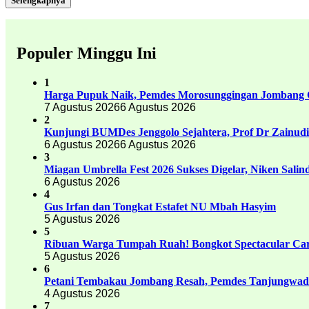
Selengkapnya
Populer Minggu Ini
1
Harga Pupuk Naik, Pemdes Morosunggingan Jombang C
7 Agustus 2026
6 Agustus 2026
2
Kunjungi BUMDes Jenggolo Sejahtera, Prof Dr Zainud
6 Agustus 2026
6 Agustus 2026
3
Miagan Umbrella Fest 2026 Sukses Digelar, Niken Sali
6 Agustus 2026
4
Gus Irfan dan Tongkat Estafet NU Mbah Hasyim
5 Agustus 2026
5
Ribuan Warga Tumpah Ruah! Bongkot Spectacular Carn
5 Agustus 2026
6
Petani Tembakau Jombang Resah, Pemdes Tanjungwadu
4 Agustus 2026
7