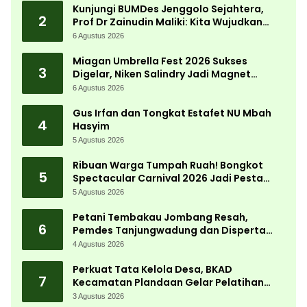
Kunjungi BUMDes Jenggolo Sejahtera,
2
Prof Dr Zainudin Maliki: Kita Wujudkan
Kemandirian Ekonomi dengan Potensi
6 Agustus 2026
Desa
Miagan Umbrella Fest 2026 Sukses
3
Digelar, Niken Salindry Jadi Magnet
Ribuan Pengunjung
6 Agustus 2026
Gus Irfan dan Tongkat Estafet NU Mbah
4
Hasyim
5 Agustus 2026
Ribuan Warga Tumpah Ruah! Bongkot
5
Spectacular Carnival 2026 Jadi Pesta
Kemerdekaan Terbesar di Peterongan
5 Agustus 2026
Petani Tembakau Jombang Resah,
6
Pemdes Tanjungwadung dan Disperta
Bergerak Cepat
4 Agustus 2026
Perkuat Tata Kelola Desa, BKAD
7
Kecamatan Plandaan Gelar Pelatihan
Aparatur Pemdes
3 Agustus 2026