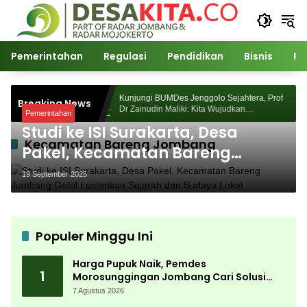
Langsung
ke
konten
Pemerintahan
Regulasi
Pendidikan
Bisnis
Po
Morosunggingan
Kunjungi BUMDes Jenggolo Sejahtera, Prof
Breaking News
ajian Akademik
Dr Zainudin Maliki: Kita Wujudkan
Pemerintahan
Kemandirian Ekonomi dengan Potensi Desa
Studi ke ISI Surakarta, Desa
Kecamatan Bareng Jombang
Pakel, Kecamatan Bareng
Jombang Getol Lestarikan
19 September 2025
Sejarah dan Budaya Lokal
Populer Minggu Ini
Harga Pupuk Naik, Pemdes
1
Morosunggingan Jombang Cari Solusi
Lewat Kajian Akademik
7 Agustus 2026