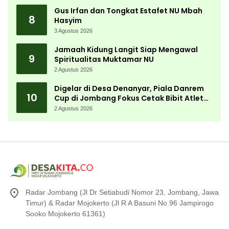
Gus Irfan dan Tongkat Estafet NU Mbah
8
Hasyim
3 Agustus 2026
Jamaah Kidung Langit Siap Mengawal
9
Spiritualitas Muktamar NU
2 Agustus 2026
Digelar di Desa Denanyar, Piala Danrem
10
Cup di Jombang Fokus Cetak Bibit Atlet
Menembak Berprestasi
2 Agustus 2026
Radar Jombang (Jl Dr Setiabudi Nomor 23, Jombang, Jawa
Timur) & Radar Mojokerto (Jl R A Basuni No 96 Jampirogo
Sooko Mojokerto 61361)