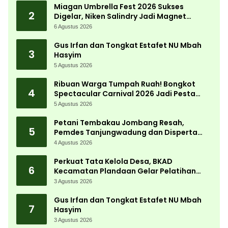
Miagan Umbrella Fest 2026 Sukses
2
Digelar, Niken Salindry Jadi Magnet
Ribuan Pengunjung
6 Agustus 2026
Gus Irfan dan Tongkat Estafet NU Mbah
3
Hasyim
5 Agustus 2026
Ribuan Warga Tumpah Ruah! Bongkot
4
Spectacular Carnival 2026 Jadi Pesta
Kemerdekaan Terbesar di Peterongan
5 Agustus 2026
Petani Tembakau Jombang Resah,
5
Pemdes Tanjungwadung dan Disperta
Bergerak Cepat
4 Agustus 2026
Perkuat Tata Kelola Desa, BKAD
6
Kecamatan Plandaan Gelar Pelatihan
Aparatur Pemdes
3 Agustus 2026
Gus Irfan dan Tongkat Estafet NU Mbah
7
Hasyim
3 Agustus 2026