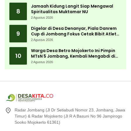
Jamaah Kidung Langit Siap Mengawal
8
Spiritualitas Muktamar NU
2 Agustus 2026
Digelar di Desa Denanyar, Piala Danrem
9
Cup di Jombang Fokus Cetak Bibit Atlet
Menembak Berprestasi
2 Agustus 2026
Warga Desa Betro Mojokerto Ini Pimpin
10
MTsN 5 Jombang, Kembali Mengabdi di
Almamater
2 Agustus 2026
Radar Jombang (Jl Dr Setiabudi Nomor 23, Jombang, Jawa
Timur) & Radar Mojokerto (Jl R A Basuni No 96 Jampirogo
Sooko Mojokerto 61361)