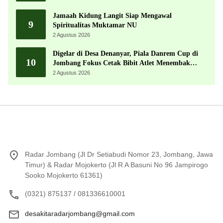
Jamaah Kidung Langit Siap Mengawal
9
Spiritualitas Muktamar NU
2 Agustus 2026
Digelar di Desa Denanyar, Piala Danrem Cup di
10
Jombang Fokus Cetak Bibit Atlet Menembak
Berprestasi
2 Agustus 2026
Radar Jombang (Jl Dr Setiabudi Nomor 23, Jombang, Jawa
Timur) & Radar Mojokerto (Jl R A Basuni No 96 Jampirogo
Sooko Mojokerto 61361)
(0321) 875137 / 081336610001
desakitaradarjombang@gmail.com