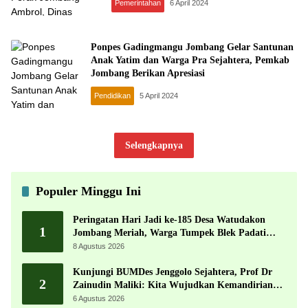
Pemerintahan
6 April 2024
Ponpes Gadingmangu Jombang Gelar Santunan
Anak Yatim dan Warga Pra Sejahtera, Pemkab
Jombang Berikan Apresiasi
Pendidikan
5 April 2024
Selengkapnya
Populer Minggu Ini
Peringatan Hari Jadi ke-185 Desa Watudakon
1
Jombang Meriah, Warga Tumpek Blek Padati
Karnaval Budaya
8 Agustus 2026
Kunjungi BUMDes Jenggolo Sejahtera, Prof Dr
2
Zainudin Maliki: Kita Wujudkan Kemandirian
Ekonomi dengan Potensi Desa
6 Agustus 2026