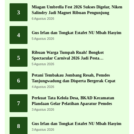
Miagan Umbrella Fest 2026 Sukses Digelar, Niken
3
Salindry Jadi Magnet Ribuan Pengunjung
6 Agustus 2026
Gus Irfan dan Tongkat Estafet NU Mbah Hasyim
4
5 Agustus 2026
Ribuan Warga Tumpah Ruah! Bongkot
5
Spectacular Carnival 2026 Jadi Pesta
Kemerdekaan Terbesar di Peterongan
5 Agustus 2026
Petani Tembakau Jombang Resah, Pemdes
6
Tanjungwadung dan Disperta Bergerak Cepat
4 Agustus 2026
Perkuat Tata Kelola Desa, BKAD Kecamatan
7
Plandaan Gelar Pelatihan Aparatur Pemdes
3 Agustus 2026
Gus Irfan dan Tongkat Estafet NU Mbah Hasyim
8
3 Agustus 2026