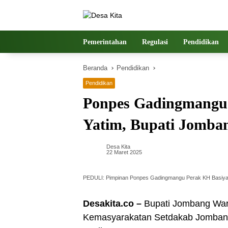
Langsung
ke
konten
Pemerintahan
Regulasi
Pendidikan
Beranda
Pendidikan
Pendidikan
Ponpes Gadingmangu
Yatim, Bupati Jomba
Desa Kita
22 Maret 2025
PEDULI: Pimpinan Ponpes Gadingmangu Perak KH Basiya A
Desakita.co –
Bupati Jombang Wars
Kemasyarakatan Setdakab Jombang