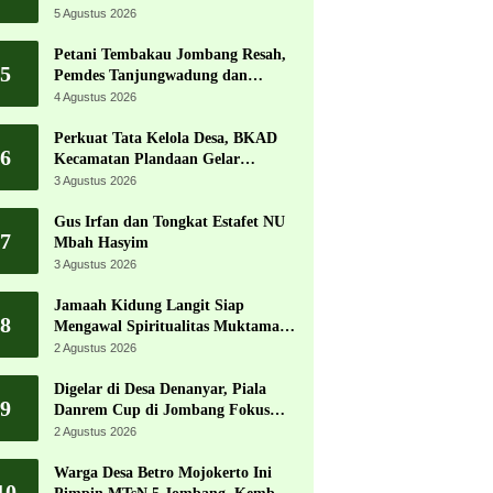
Jadi Pesta Kemerdekaan Terbesar
5 Agustus 2026
di Peterongan
Petani Tembakau Jombang Resah,
5
Pemdes Tanjungwadung dan
Disperta Bergerak Cepat
4 Agustus 2026
Perkuat Tata Kelola Desa, BKAD
6
Kecamatan Plandaan Gelar
Pelatihan Aparatur Pemdes
3 Agustus 2026
Gus Irfan dan Tongkat Estafet NU
7
Mbah Hasyim
3 Agustus 2026
Jamaah Kidung Langit Siap
8
Mengawal Spiritualitas Muktamar
NU
2 Agustus 2026
Digelar di Desa Denanyar, Piala
9
Danrem Cup di Jombang Fokus
Cetak Bibit Atlet Menembak
2 Agustus 2026
Berprestasi
Warga Desa Betro Mojokerto Ini
10