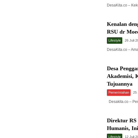
DesaKita.co – Ke
Kenalan deng
RSU dr Moed
Lifestyle
26 Juli 
DesaKita.co – Am
Desa Pengg
Akademisi, K
Tujuannya
Pemerintahan
25 
Desakita.co – Pe
Direktur R
Humanis, Ini
Lifestyle
12 Juli 