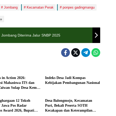
Jombang
Kecamatan Perak
ponpes gadingmangu
to
um Jombang Diterima Jalur SNBP 2025
kan
Pendidikan
s in Action 2026:
Indeks Desa Jadi Kompas
si Mahasiswa ITS dan
Kebijakan Pembangunan Nasional
aiwan Sulap Desa Kemiri
tahan
Pemerintahan
Laboratorium Inovasi
jutan
ghargaan 12 Tokoh
Desa Balongmojo, Kecamatan
if Jawa Pos Radar
Puri, Bekali Peserta SOTH
o Award 2026, Bupati
Kecakapan dan Keterampilan
 Apresiasi JPRM atas
Pola Asuh Anak