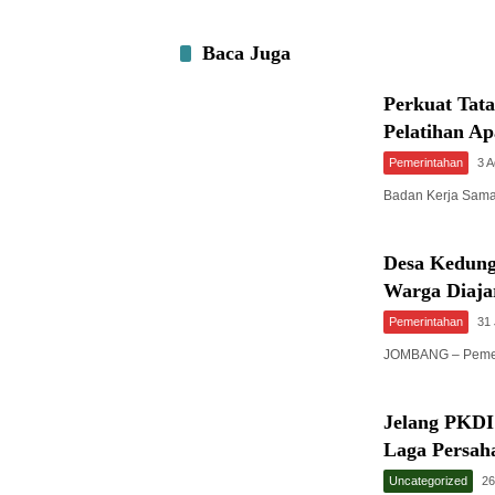
Baca Juga
Perkuat Tat
Pelatihan A
Pemerintahan
3 
Badan Kerja Sam
Desa Kedung
Warga Diaja
Pemerintahan
31 
JOMBANG – Pemer
Jelang PKDI
Laga Persah
Uncategorized
26