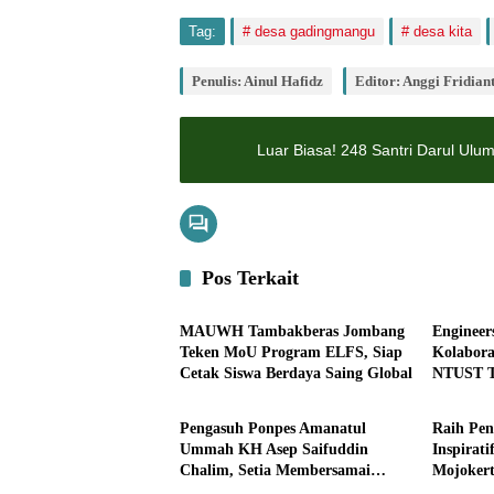
Tag:
desa gadingmangu
desa kita
Penulis: Ainul Hafidz
Editor: Anggi Fridian
Luar Biasa! 248 Santri Darul Ul
Pos Terkait
Pendidikan
Pendidi
MAUWH Tambakberas Jombang
Engineer
Teken MoU Program ELFS, Siap
Kolabora
Cetak Siswa Berdaya Saing Global
NTUST T
Pemerintahan
Pemerin
Menjadi 
Berkelan
Pengasuh Ponpes Amanatul
Raih Pen
Ummah KH Asep Saifuddin
Inspirat
Chalim, Setia Membersamai
Mojokert
Dunia Pendidikan
Albarraa