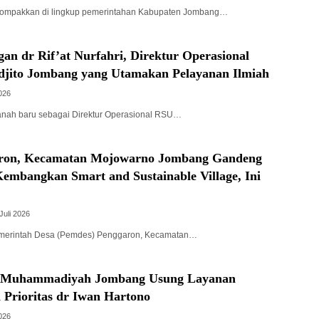
kompakkan di lingkup pemerintahan Kabupaten Jombang…
an dr Rif’at Nurfahri, Direktur Operasional
jito Jombang yang Utamakan Pelayanan Ilmiah
2026
anah baru sebagai Direktur Operasional RSU…
aron, Kecamatan Mojowarno Jombang Gandeng
embangkan Smart and Sustainable Village, Ini
Juli 2026
merintah Desa (Pemdes) Penggaron, Kecamatan…
S Muhammadiyah Jombang Usung Layanan
 Prioritas dr Iwan Hartono
2026