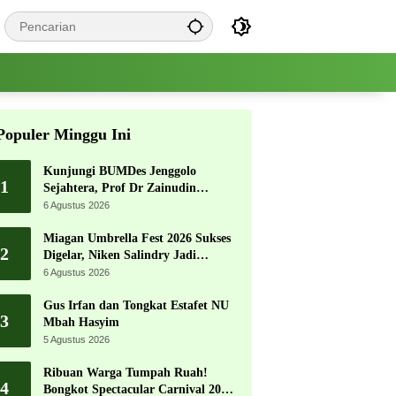
Populer Minggu Ini
Kunjungi BUMDes Jenggolo
1
Sejahtera, Prof Dr Zainudin
Maliki: Kita Wujudkan
6 Agustus 2026
Kemandirian Ekonomi dengan
Potensi Desa
Miagan Umbrella Fest 2026 Sukses
2
Digelar, Niken Salindry Jadi
Magnet Ribuan Pengunjung
6 Agustus 2026
Gus Irfan dan Tongkat Estafet NU
3
Mbah Hasyim
5 Agustus 2026
Ribuan Warga Tumpah Ruah!
4
Bongkot Spectacular Carnival 2026