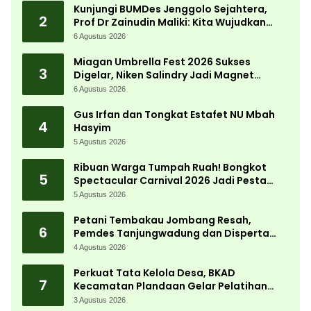
Kunjungi BUMDes Jenggolo Sejahtera,
2
Prof Dr Zainudin Maliki: Kita Wujudkan
Kemandirian Ekonomi dengan Potensi
6 Agustus 2026
Desa
Miagan Umbrella Fest 2026 Sukses
3
Digelar, Niken Salindry Jadi Magnet
Ribuan Pengunjung
6 Agustus 2026
Gus Irfan dan Tongkat Estafet NU Mbah
4
Hasyim
5 Agustus 2026
Ribuan Warga Tumpah Ruah! Bongkot
5
Spectacular Carnival 2026 Jadi Pesta
Kemerdekaan Terbesar di Peterongan
5 Agustus 2026
Petani Tembakau Jombang Resah,
6
Pemdes Tanjungwadung dan Disperta
Bergerak Cepat
4 Agustus 2026
Perkuat Tata Kelola Desa, BKAD
7
Kecamatan Plandaan Gelar Pelatihan
Aparatur Pemdes
3 Agustus 2026