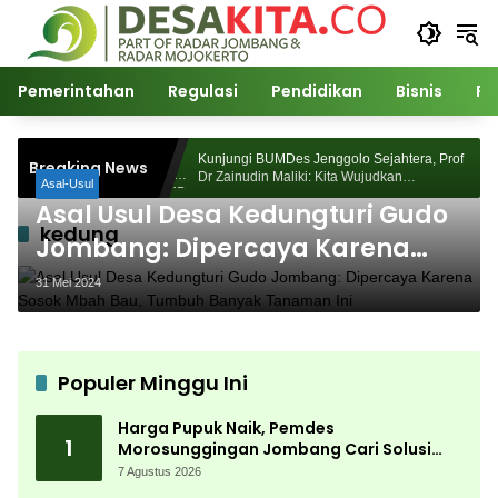
Langsung
ke
konten
Pemerintahan
Regulasi
Pendidikan
Bisnis
Po
Morosunggingan
Kunjungi BUMDes Jenggolo Sejahtera, Prof
Breaking News
Kajian Akademik
Dr Zainudin Maliki: Kita Wujudkan
Asal-Usul
Kemandirian Ekonomi dengan Potensi Desa
Asal Usul Desa Kedungturi Gudo
kedung
Jombang: Dipercaya Karena
Sosok Mbah Bau, Tumbuh
31 Mei 2024
Banyak Tanaman Ini
Populer Minggu Ini
Harga Pupuk Naik, Pemdes
1
Morosunggingan Jombang Cari Solusi
Lewat Kajian Akademik
7 Agustus 2026