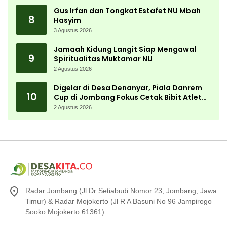
Gus Irfan dan Tongkat Estafet NU Mbah
8
Hasyim
3 Agustus 2026
Jamaah Kidung Langit Siap Mengawal
9
Spiritualitas Muktamar NU
2 Agustus 2026
Digelar di Desa Denanyar, Piala Danrem
10
Cup di Jombang Fokus Cetak Bibit Atlet
Menembak Berprestasi
2 Agustus 2026
Radar Jombang (Jl Dr Setiabudi Nomor 23, Jombang, Jawa
Timur) & Radar Mojokerto (Jl R A Basuni No 96 Jampirogo
Sooko Mojokerto 61361)