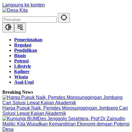
Langsung ke konten
Pemerintahan
Regulasi
Pendidikan
Bisnis
Potensi
Lifestyle
Kuliner
Wisata
Asal-Usul
Breaking News
Harga Pupuk Naik, Pemdes Morosunggingan Jombang Cari
Solusi Lewat Kajian Akademik