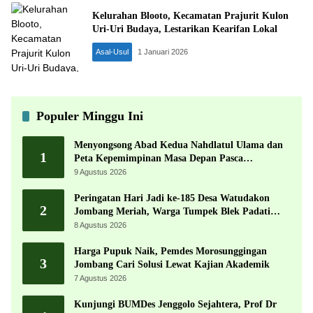
Kelurahan Blooto, Kecamatan Prajurit Kulon
Uri-Uri Budaya, Lestarikan Kearifan Lokal
Asal-Usul
1 Januari 2026
Populer Minggu Ini
Menyongsong Abad Kedua Nahdlatul Ulama dan
1
Peta Kepemimpinan Masa Depan Pasca
Muktamar ke-35
9 Agustus 2026
Peringatan Hari Jadi ke-185 Desa Watudakon
2
Jombang Meriah, Warga Tumpek Blek Padati
Karnaval Budaya
8 Agustus 2026
Harga Pupuk Naik, Pemdes Morosunggingan
3
Jombang Cari Solusi Lewat Kajian Akademik
7 Agustus 2026
Kunjungi BUMDes Jenggolo Sejahtera, Prof Dr