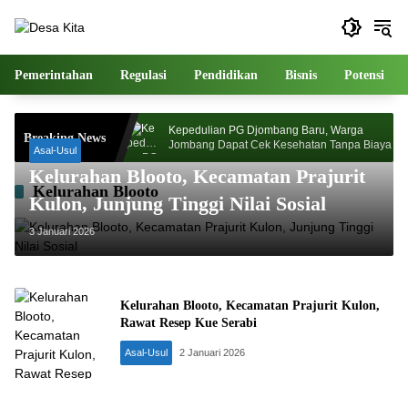
Langsung
ke
konten
Pemerintahan
Regulasi
Pendidikan
Bisnis
Potensi
ahdlatul Ulama
Kepedulian PG Djombang Baru, Warga
Breaking News
asa Depan Pasca
Jombang Dapat Cek Kesehatan Tanpa Biaya
Asal-Usul
Kelurahan Blooto, Kecamatan Prajurit
Kelurahan Blooto
Kulon, Junjung Tinggi Nilai Sosial
3 Januari 2026
Kelurahan Blooto, Kecamatan Prajurit Kulon,
Rawat Resep Kue Serabi
Asal-Usul
2 Januari 2026