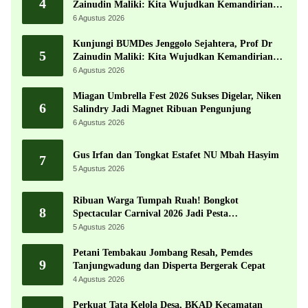
4
Zainudin Maliki: Kita Wujudkan Kemandirian
Ekonomi dengan Potensi Desa
6 Agustus 2026
Kunjungi BUMDes Jenggolo Sejahtera, Prof Dr
5
Zainudin Maliki: Kita Wujudkan Kemandirian
Ekonomi dengan Potensi Desa
6 Agustus 2026
Miagan Umbrella Fest 2026 Sukses Digelar, Niken
6
Salindry Jadi Magnet Ribuan Pengunjung
6 Agustus 2026
Gus Irfan dan Tongkat Estafet NU Mbah Hasyim
7
5 Agustus 2026
Ribuan Warga Tumpah Ruah! Bongkot
8
Spectacular Carnival 2026 Jadi Pesta
Kemerdekaan Terbesar di Peterongan
5 Agustus 2026
Petani Tembakau Jombang Resah, Pemdes
9
Tanjungwadung dan Disperta Bergerak Cepat
4 Agustus 2026
Perkuat Tata Kelola Desa, BKAD Kecamatan