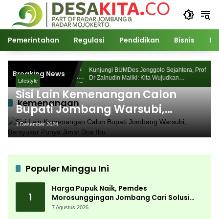
Langsung
ke
konten
Pemerintahan
Regulasi
Pendidikan
Bisnis
Po
 Morosunggingan
Kunjungi BUMDes Jenggolo Sejahtera, Prof
Breaking News
 Kajian Akademik
Dr Zainudin Maliki: Kita Wujudkan
Lifestyle
Kemandirian Ekonomi dengan Potensi Desa
Sisi Lain Kemenangan Calon
kemenangan
Bupati Jombang Warsubi,
Bersyukur Punya Jimat Doa Ibu
1 Desember 2024
Populer Minggu Ini
Harga Pupuk Naik, Pemdes
1
Morosunggingan Jombang Cari Solusi
Lewat Kajian Akademik
7 Agustus 2026