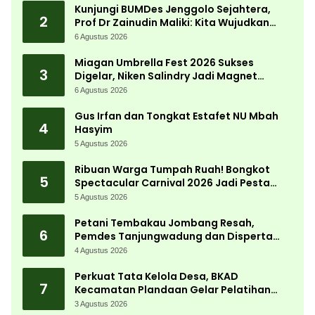
Kunjungi BUMDes Jenggolo Sejahtera,
2
Prof Dr Zainudin Maliki: Kita Wujudkan
Kemandirian Ekonomi dengan Potensi
6 Agustus 2026
Desa
Miagan Umbrella Fest 2026 Sukses
3
Digelar, Niken Salindry Jadi Magnet
Ribuan Pengunjung
6 Agustus 2026
Gus Irfan dan Tongkat Estafet NU Mbah
4
Hasyim
5 Agustus 2026
Ribuan Warga Tumpah Ruah! Bongkot
5
Spectacular Carnival 2026 Jadi Pesta
Kemerdekaan Terbesar di Peterongan
5 Agustus 2026
Petani Tembakau Jombang Resah,
6
Pemdes Tanjungwadung dan Disperta
Bergerak Cepat
4 Agustus 2026
Perkuat Tata Kelola Desa, BKAD
7
Kecamatan Plandaan Gelar Pelatihan
Aparatur Pemdes
3 Agustus 2026