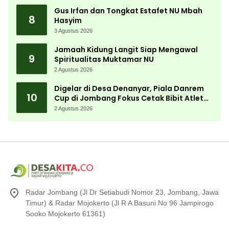
Gus Irfan dan Tongkat Estafet NU Mbah
8
Hasyim
3 Agustus 2026
Jamaah Kidung Langit Siap Mengawal
9
Spiritualitas Muktamar NU
2 Agustus 2026
Digelar di Desa Denanyar, Piala Danrem
10
Cup di Jombang Fokus Cetak Bibit Atlet
Menembak Berprestasi
2 Agustus 2026
Radar Jombang (Jl Dr Setiabudi Nomor 23, Jombang, Jawa
Timur) & Radar Mojokerto (Jl R A Basuni No 96 Jampirogo
Sooko Mojokerto 61361)