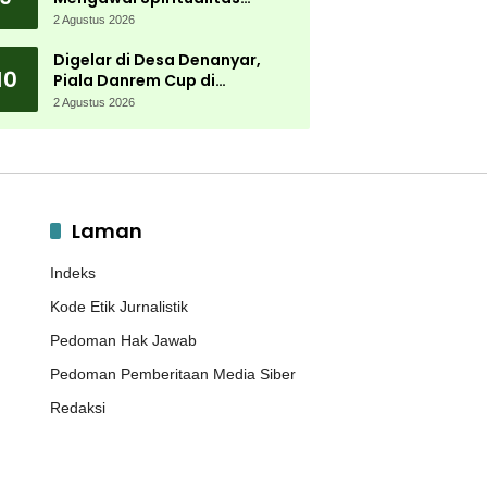
Muktamar NU
2 Agustus 2026
Digelar di Desa Denanyar,
10
Piala Danrem Cup di
Jombang Fokus Cetak Bibit
2 Agustus 2026
Atlet Menembak Berprestasi
Laman
Indeks
Kode Etik Jurnalistik
Pedoman Hak Jawab
Pedoman Pemberitaan Media Siber
Redaksi