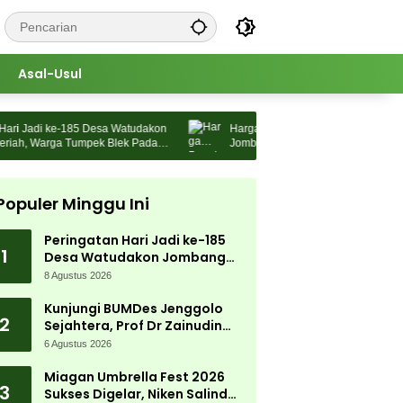
Asal-Usul
 Jadi ke-185 Desa Watudakon
Harga Pupuk Naik, Pemdes Morosungg
, Warga Tumpek Blek Padati
Jombang Cari Solusi Lewat Kajian Aka
a
Populer Minggu Ini
Peringatan Hari Jadi ke-185
1
Desa Watudakon Jombang
Meriah, Warga Tumpek Blek
8 Agustus 2026
Padati Karnaval Budaya
Kunjungi BUMDes Jenggolo
2
Sejahtera, Prof Dr Zainudin
Maliki: Kita Wujudkan
6 Agustus 2026
Kemandirian Ekonomi dengan
Potensi Desa
Miagan Umbrella Fest 2026
3
Sukses Digelar, Niken Salindry