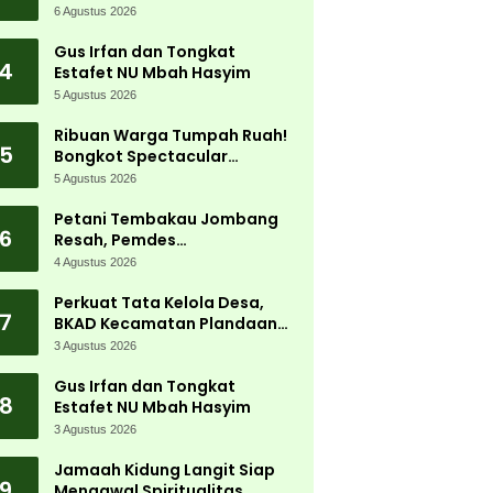
Jadi Magnet Ribuan
6 Agustus 2026
Pengunjung
Gus Irfan dan Tongkat
4
Estafet NU Mbah Hasyim
5 Agustus 2026
Ribuan Warga Tumpah Ruah!
5
Bongkot Spectacular
Carnival 2026 Jadi Pesta
5 Agustus 2026
Kemerdekaan Terbesar di
Peterongan
Petani Tembakau Jombang
6
Resah, Pemdes
Tanjungwadung dan Disperta
4 Agustus 2026
Bergerak Cepat
Perkuat Tata Kelola Desa,
7
BKAD Kecamatan Plandaan
Gelar Pelatihan Aparatur
3 Agustus 2026
Pemdes
Gus Irfan dan Tongkat
8
Estafet NU Mbah Hasyim
3 Agustus 2026
Jamaah Kidung Langit Siap
9
Mengawal Spiritualitas