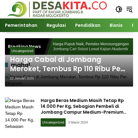
Langsung
ke
konten
Pemerintahan
Regulasi
Pendidikan
Bisnis
Po
Desa Watudakon
Harga Pupuk Naik, Pemdes Morosunggingan
Breaking News
k Blek Padati
Jombang Cari Solusi Lewat Kajian Akademik
Uncategorized
Harga Cabai di Jombang
mahal
Meroket, Tembus Rp 110 Ribu Per
Kilogram
12 Januari 2025
Harga Beras Medium Masih Tetap Rp
14.000 Per Kg, Sebagian Pembeli di
Jombang Campur Medium-Premium
untuk Konsumsi
Uncategorized
3 Maret 2024