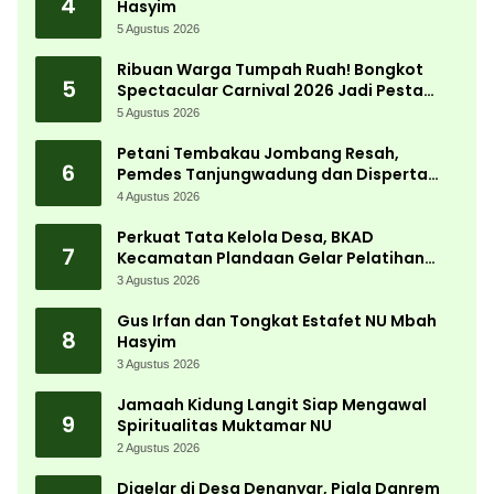
4
Hasyim
5 Agustus 2026
Ribuan Warga Tumpah Ruah! Bongkot
5
Spectacular Carnival 2026 Jadi Pesta
Kemerdekaan Terbesar di Peterongan
5 Agustus 2026
Petani Tembakau Jombang Resah,
6
Pemdes Tanjungwadung dan Disperta
Bergerak Cepat
4 Agustus 2026
Perkuat Tata Kelola Desa, BKAD
7
Kecamatan Plandaan Gelar Pelatihan
Aparatur Pemdes
3 Agustus 2026
Gus Irfan dan Tongkat Estafet NU Mbah
8
Hasyim
3 Agustus 2026
Jamaah Kidung Langit Siap Mengawal
9
Spiritualitas Muktamar NU
2 Agustus 2026
Digelar di Desa Denanyar, Piala Danrem