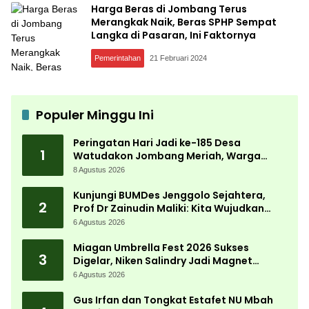
Harga Beras di Jombang Terus
Merangkak Naik, Beras SPHP Sempat
Langka di Pasaran, Ini Faktornya
Pemerintahan
21 Februari 2024
Populer Minggu Ini
Peringatan Hari Jadi ke-185 Desa
1
Watudakon Jombang Meriah, Warga
Tumpek Blek Padati Karnaval Budaya
8 Agustus 2026
Kunjungi BUMDes Jenggolo Sejahtera,
2
Prof Dr Zainudin Maliki: Kita Wujudkan
Kemandirian Ekonomi dengan Potensi
6 Agustus 2026
Desa
Miagan Umbrella Fest 2026 Sukses
3
Digelar, Niken Salindry Jadi Magnet
Ribuan Pengunjung
6 Agustus 2026
Gus Irfan dan Tongkat Estafet NU Mbah