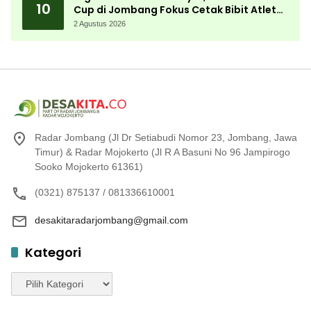
10
Cup di Jombang Fokus Cetak Bibit Atlet
Menembak Berprestasi
2 Agustus 2026
Radar Jombang (Jl Dr Setiabudi Nomor 23, Jombang, Jawa
Timur) & Radar Mojokerto (Jl R A Basuni No 96 Jampirogo
Sooko Mojokerto 61361)
(0321) 875137 / 081336610001
desakitaradarjombang@gmail.com
Kategori
Kategori