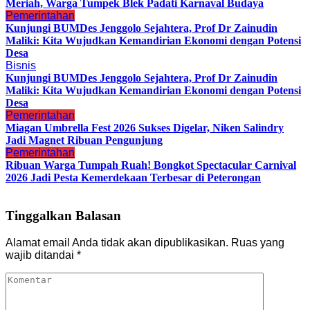
Meriah, Warga Tumpek Blek Padati Karnaval Budaya
Pemerintahan
Kunjungi BUMDes Jenggolo Sejahtera, Prof Dr Zainudin
Maliki: Kita Wujudkan Kemandirian Ekonomi dengan Potensi
Desa
Bisnis
Kunjungi BUMDes Jenggolo Sejahtera, Prof Dr Zainudin
Maliki: Kita Wujudkan Kemandirian Ekonomi dengan Potensi
Desa
Pemerintahan
Miagan Umbrella Fest 2026 Sukses Digelar, Niken Salindry
Jadi Magnet Ribuan Pengunjung
Pemerintahan
Ribuan Warga Tumpah Ruah! Bongkot Spectacular Carnival
2026 Jadi Pesta Kemerdekaan Terbesar di Peterongan
Tinggalkan Balasan
Alamat email Anda tidak akan dipublikasikan.
Ruas yang
wajib ditandai
*