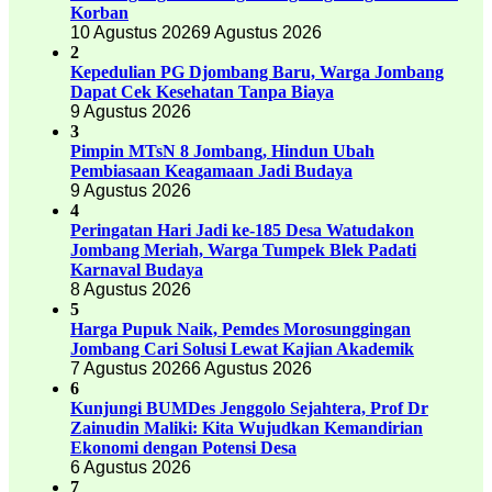
Korban
10 Agustus 2026
9 Agustus 2026
2
Kepedulian PG Djombang Baru, Warga Jombang
Dapat Cek Kesehatan Tanpa Biaya
9 Agustus 2026
3
Pimpin MTsN 8 Jombang, Hindun Ubah
Pembiasaan Keagamaan Jadi Budaya
9 Agustus 2026
4
Peringatan Hari Jadi ke-185 Desa Watudakon
Jombang Meriah, Warga Tumpek Blek Padati
Karnaval Budaya
8 Agustus 2026
5
Harga Pupuk Naik, Pemdes Morosunggingan
Jombang Cari Solusi Lewat Kajian Akademik
7 Agustus 2026
6 Agustus 2026
6
Kunjungi BUMDes Jenggolo Sejahtera, Prof Dr
Zainudin Maliki: Kita Wujudkan Kemandirian
Ekonomi dengan Potensi Desa
6 Agustus 2026
7