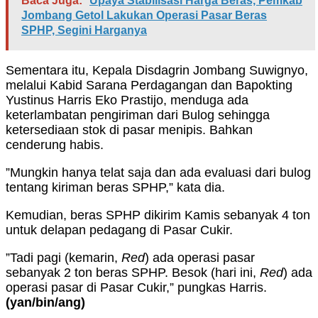
Baca Juga:
Upaya Stabilisasi Harga Beras, Pemkab
Jombang Getol Lakukan Operasi Pasar Beras
SPHP, Segini Harganya
Sementara itu, Kepala Disdagrin Jombang Suwignyo,
melalui Kabid Sarana Perdagangan dan Bapokting
Yustinus Harris Eko Prastijo, menduga ada
keterlambatan pengiriman dari Bulog sehingga
ketersediaan stok di pasar menipis. Bahkan
cenderung habis.
”Mungkin hanya telat saja dan ada evaluasi dari bulog
tentang kiriman beras SPHP,” kata dia.
Kemudian, beras SPHP dikirim Kamis sebanyak 4 ton
untuk delapan pedagang di Pasar Cukir.
”Tadi pagi (kemarin,
Red
) ada operasi pasar
sebanyak 2 ton beras SPHP. Besok (hari ini,
Red
) ada
operasi pasar di Pasar Cukir,” pungkas Harris.
(yan/bin/ang)