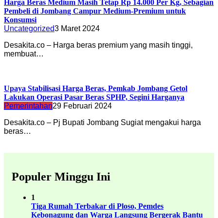
Harga Beras Medium Masih Tetap Rp 14.000 Per Kg, Sebagian
Pembeli di Jombang Campur Medium-Premium untuk
Konsumsi
Uncategorized
3 Maret 2024
Desakita.co – Harga beras premium yang masih tinggi,
membuat…
Upaya Stabilisasi Harga Beras, Pemkab Jombang Getol
Lakukan Operasi Pasar Beras SPHP, Segini Harganya
Pemerintahan
29 Februari 2024
Desakita.co – Pj Bupati Jombang Sugiat mengakui harga
beras…
Populer Minggu Ini
1
Tiga Rumah Terbakar di Ploso, Pemdes
Kebonagung dan Warga Langsung Bergerak Bantu