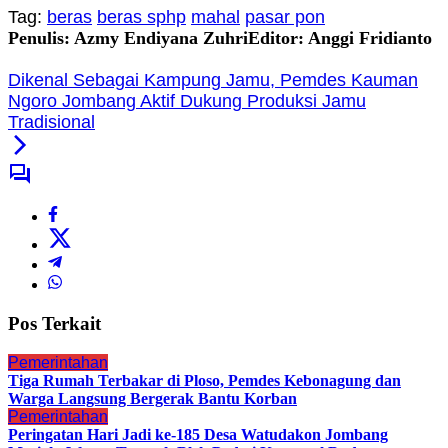
Tag:
beras
beras sphp
mahal
pasar pon
Penulis: Azmy Endiyana Zuhri
Editor: Anggi Fridianto
Dikenal Sebagai Kampung Jamu, Pemdes Kauman
Ngoro Jombang Aktif Dukung Produksi Jamu
Tradisional
Pos Terkait
Pemerintahan
Tiga Rumah Terbakar di Ploso, Pemdes Kebonagung dan
Warga Langsung Bergerak Bantu Korban
Pemerintahan
Peringatan Hari Jadi ke-185 Desa Watudakon Jombang