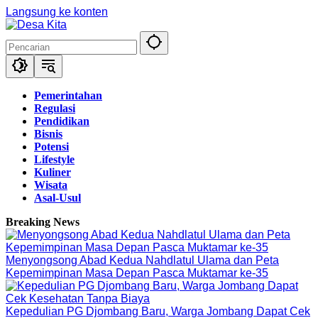
Langsung ke konten
Pemerintahan
Regulasi
Pendidikan
Bisnis
Potensi
Lifestyle
Kuliner
Wisata
Asal-Usul
Breaking News
Menyongsong Abad Kedua Nahdlatul Ulama dan Peta
Kepemimpinan Masa Depan Pasca Muktamar ke-35
Kepedulian PG Djombang Baru, Warga Jombang Dapat Cek