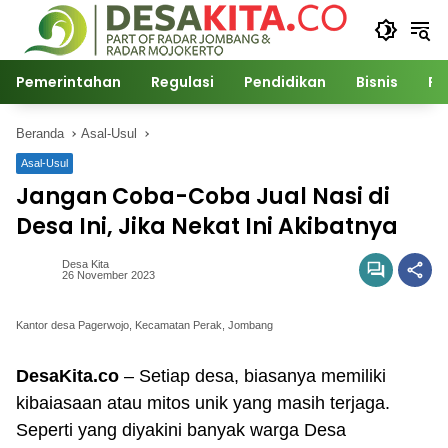
Langsung
ke
konten
Pemerintahan
Regulasi
Pendidikan
Bisnis
Po
Beranda
Asal-Usul
Asal-Usul
Jangan Coba-Coba Jual Nasi di
Desa Ini, Jika Nekat Ini Akibatnya
Desa Kita
26 November 2023
Kantor desa Pagerwojo, Kecamatan Perak, Jombang
DesaKita.co
– Setiap desa, biasanya memiliki
kibaiasaan atau mitos unik yang masih terjaga.
Seperti yang diyakini banyak warga Desa