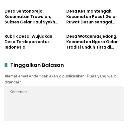
dan Budaya
Desa Sentonorejo,
Desa Kesimantengah,
Kecamatan Trowulan,
Kecamatan Pacet Gelar
Sukses Gelar Haul Syekh
Ruwat Dusun sebagai
Asal-Usul
Asal-Usul
Djumadil Kubro, Peroleh
Wujud Syukur melalui Doa
Dukungan Pemkab
Bersama
Rubrik Desa, Wujudkan
Desa Wotanmasjedong,
Desa Terdepan untuk
Kecamatan Ngoro Gelar
Indonesia
Tradisi Unduh Tirta di
Lereng Gunung Pawitra
Tinggalkan Balasan
Alamat email Anda tidak akan dipublikasikan.
Ruas yang wajib
ditandai
*