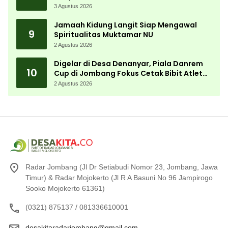
3 Agustus 2026
Jamaah Kidung Langit Siap Mengawal
9
Spiritualitas Muktamar NU
2 Agustus 2026
Digelar di Desa Denanyar, Piala Danrem
10
Cup di Jombang Fokus Cetak Bibit Atlet
Menembak Berprestasi
2 Agustus 2026
Radar Jombang (Jl Dr Setiabudi Nomor 23, Jombang, Jawa
Timur) & Radar Mojokerto (Jl R A Basuni No 96 Jampirogo
Sooko Mojokerto 61361)
(0321) 875137 / 081336610001
desakitaradarjombang@gmail.com