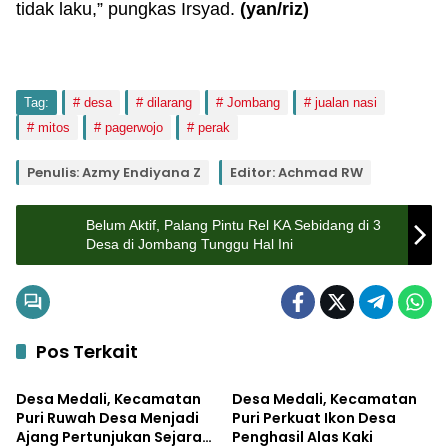
tidak laku,” pungkas Irsyad.
(yan/riz)
Tag:
desa
dilarang
Jombang
jualan nasi
mitos
pagerwojo
perak
Penulis: Azmy Endiyana Z
Editor: Achmad RW
Belum Aktif, Palang Pintu Rel KA Sebidang di 3
Desa di Jombang Tunggu Hal Ini
Pos Terkait
Asal-Usul
Asal-Usul
Desa Medali, Kecamatan
Desa Medali, Kecamatan
Puri Ruwah Desa Menjadi
Puri Perkuat Ikon Desa
Ajang Pertunjukan Sejarah
Penghasil Alas Kaki
Asal-Usul
Asal-Usul