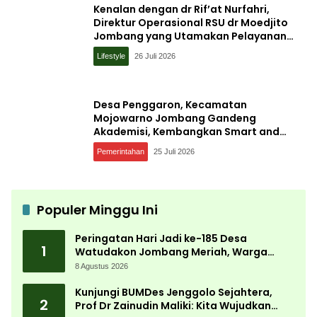
Kenalan dengan dr Rif’at Nurfahri,
Direktur Operasional RSU dr Moedjito
Jombang yang Utamakan Pelayanan
Ilmiah
Lifestyle
26 Juli 2026
Desa Penggaron, Kecamatan
Mojowarno Jombang Gandeng
Akademisi, Kembangkan Smart and
Sustainable Village, Ini Tujuannya
Pemerintahan
25 Juli 2026
Populer Minggu Ini
Peringatan Hari Jadi ke-185 Desa
1
Watudakon Jombang Meriah, Warga
Tumpek Blek Padati Karnaval Budaya
8 Agustus 2026
Kunjungi BUMDes Jenggolo Sejahtera,
2
Prof Dr Zainudin Maliki: Kita Wujudkan