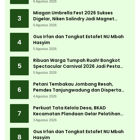
Kemandirian Ekonomi dengan Potensi
6 Agustus 2026
Desa
Miagan Umbrella Fest 2026 Sukses
3
Digelar, Niken Salindry Jadi Magnet
Ribuan Pengunjung
6 Agustus 2026
Gus Irfan dan Tongkat Estafet NU Mbah
4
Hasyim
5 Agustus 2026
Ribuan Warga Tumpah Ruah! Bongkot
5
Spectacular Carnival 2026 Jadi Pesta
Kemerdekaan Terbesar di Peterongan
5 Agustus 2026
Petani Tembakau Jombang Resah,
6
Pemdes Tanjungwadung dan Disperta
Bergerak Cepat
4 Agustus 2026
Perkuat Tata Kelola Desa, BKAD
7
Kecamatan Plandaan Gelar Pelatihan
Aparatur Pemdes
3 Agustus 2026
Gus Irfan dan Tongkat Estafet NU Mbah
8
Hasyim