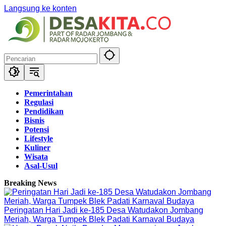
Langsung ke konten
Pemerintahan
Regulasi
Pendidikan
Bisnis
Potensi
Lifestyle
Kuliner
Wisata
Asal-Usul
Breaking News
Peringatan Hari Jadi ke-185 Desa Watudakon Jombang
Meriah, Warga Tumpek Blek Padati Karnaval Budaya