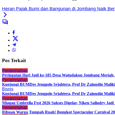
Heran Pajak Bumi dan Bangunan di Jombang Naik Berl
Pos Terkait
Pemerintahan
Peringatan Hari Jadi ke-185 Desa Watudakon Jombang Meriah
Pemerintahan
Kunjungi BUMDes Jenggolo Sejahtera, Prof Dr Zainudin Malik
Bisnis
Kunjungi BUMDes Jenggolo Sejahtera, Prof Dr Zainudin Malik
Pemerintahan
Miagan Umbrella Fest 2026 Sukses Digelar, Niken Salindry Ja
Pemerintahan
Ribuan Warga Tumpah Ruah! Bongkot Spectacular Carnival 202