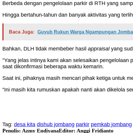
Berbeda dengan pengelolaan parkir di RTH yang sampa
Hingga bertahun-tahun dan banyak aktivitas yang terliha
Baca Juga:
Guyub Rukun Warga Ngampungan Jombang,
Bahkan, DLH tidak membeber hasil
appraisal
yang sud
”Yang jelas intinya kami akan selesaikan pengelolaa
saat dikonfirmasi beberapa waktu kemarin.
Saat ini, pihaknya masih mencari pihak ketiga untuk m
”Ini masih kita rumuskan apakah nanti akan dikelola se
Tag:
desa kita
dishub jombang
parkir
pemkab jombang
Penulis: Azmy Endiyana
Editor: Anggi Fridianto