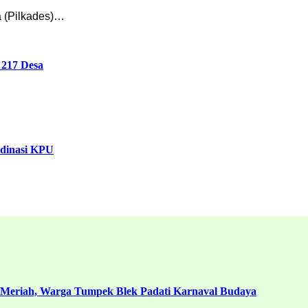
 (Pilkades)…
 217 Desa
rdinasi KPU
 Meriah, Warga Tumpek Blek Padati Karnaval Budaya