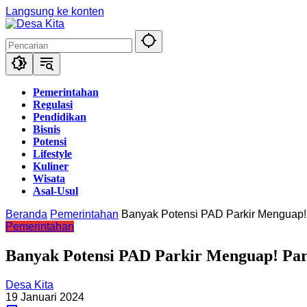
Langsung ke konten
Pemerintahan
Regulasi
Pendidikan
Bisnis
Potensi
Lifestyle
Kuliner
Wisata
Asal-Usul
Beranda
Pemerintahan
Banyak Potensi PAD Parkir Menguap!
Pemerintahan
Banyak Potensi PAD Parkir Menguap! Par
Desa Kita
19 Januari 2024