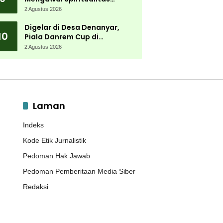
Muktamar NU
2 Agustus 2026
Digelar di Desa Denanyar,
10
Piala Danrem Cup di
Jombang Fokus Cetak Bibit
2 Agustus 2026
Atlet Menembak Berprestasi
Laman
Indeks
Kode Etik Jurnalistik
Pedoman Hak Jawab
Pedoman Pemberitaan Media Siber
Redaksi