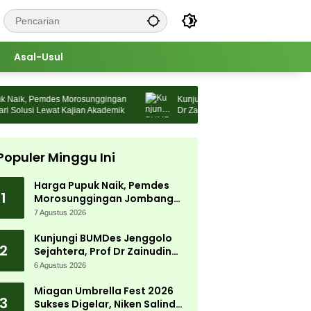
Asal-Usul
aik, Pemdes Morosunggingan
Kunjungi BUMDes Jenggolo Sejahtera,
olusi Lewat Kajian Akademik
Dr Zainudin Maliki: Kita Wujudkan
Kemandirian Ekonomi dengan Potensi
Populer Minggu Ini
Harga Pupuk Naik, Pemdes
1
Morosunggingan Jombang
Cari Solusi Lewat Kajian
7 Agustus 2026
Akademik
Kunjungi BUMDes Jenggolo
2
Sejahtera, Prof Dr Zainudin
Maliki: Kita Wujudkan
6 Agustus 2026
Kemandirian Ekonomi dengan
Potensi Desa
Miagan Umbrella Fest 2026
3
Sukses Digelar, Niken Salindry