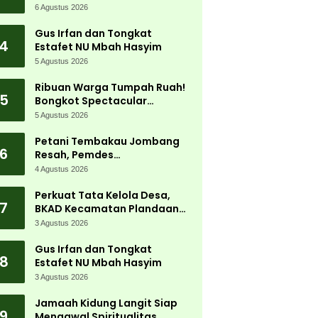
Jadi Magnet Ribuan
6 Agustus 2026
Pengunjung
Gus Irfan dan Tongkat
4
Estafet NU Mbah Hasyim
5 Agustus 2026
Ribuan Warga Tumpah Ruah!
5
Bongkot Spectacular
Carnival 2026 Jadi Pesta
5 Agustus 2026
Kemerdekaan Terbesar di
Peterongan
Petani Tembakau Jombang
6
Resah, Pemdes
Tanjungwadung dan Disperta
4 Agustus 2026
Bergerak Cepat
Perkuat Tata Kelola Desa,
7
BKAD Kecamatan Plandaan
Gelar Pelatihan Aparatur
3 Agustus 2026
Pemdes
Gus Irfan dan Tongkat
8
Estafet NU Mbah Hasyim
3 Agustus 2026
Jamaah Kidung Langit Siap
9
Mengawal Spiritualitas