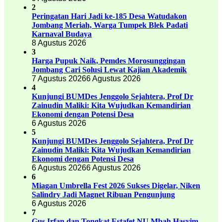
2
Peringatan Hari Jadi ke-185 Desa Watudakon
Jombang Meriah, Warga Tumpek Blek Padati
Karnaval Budaya
8 Agustus 2026
3
Harga Pupuk Naik, Pemdes Morosunggingan
Jombang Cari Solusi Lewat Kajian Akademik
7 Agustus 2026
6 Agustus 2026
4
Kunjungi BUMDes Jenggolo Sejahtera, Prof Dr
Zainudin Maliki: Kita Wujudkan Kemandirian
Ekonomi dengan Potensi Desa
6 Agustus 2026
5
Kunjungi BUMDes Jenggolo Sejahtera, Prof Dr
Zainudin Maliki: Kita Wujudkan Kemandirian
Ekonomi dengan Potensi Desa
6 Agustus 2026
6 Agustus 2026
6
Miagan Umbrella Fest 2026 Sukses Digelar, Niken
Salindry Jadi Magnet Ribuan Pengunjung
6 Agustus 2026
7
Gus Irfan dan Tongkat Estafet NU Mbah Hasyim