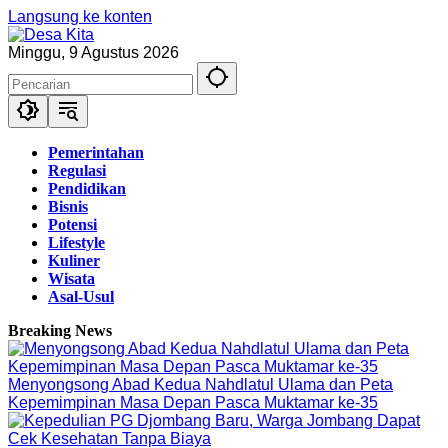
Langsung ke konten
Minggu, 9 Agustus 2026
Pemerintahan
Regulasi
Pendidikan
Bisnis
Potensi
Lifestyle
Kuliner
Wisata
Asal-Usul
Breaking News
Menyongsong Abad Kedua Nahdlatul Ulama dan Peta
Kepemimpinan Masa Depan Pasca Muktamar ke-35